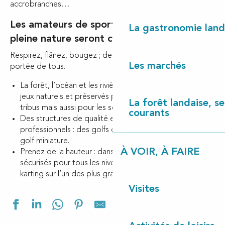
accrobranches…
Les amateurs de sports ou de loisirs en
La gastronomie land
pleine nature seront comblés !
Respirez, flânez, bougez ; des activités de plein air à la
Les marchés
portée de tous.
La forêt, l’océan et les rivières offrent des espaces de
jeux naturels et préservés pour les petites et grandes
La forêt landaise, ses
tribus mais aussi pour les solitaires.
courants
Des structures de qualité encadrées par des
professionnels : des golfs de 9 ou 18 trous ou bien du
golf miniature.
À VOIR, À FAIRE
Prenez de la hauteur : dans les arbres, des parcours
sécurisés pour tous les niveaux, mais aussi pilotez un
karting sur l’un des plus grands circuits de la région !
Visites
Ajouter aux f