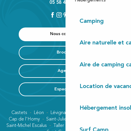
Hébergements
05 58 42 89 80
Camping
Nous contacter
Aire naturelle et 
Brochure
Aire de camping c
Agenda
Location de vacan
Espace Pro
Hébergement insol
Castets
Léon
Lévignacq
Linxe
Lit-et-Mixe
Cap de l'Homy
Saint-Julien-en-Born
Contis plage
Saint-Michel Escalus
Taller
Uza
Vielle-Saint-Girons
Surf Camp