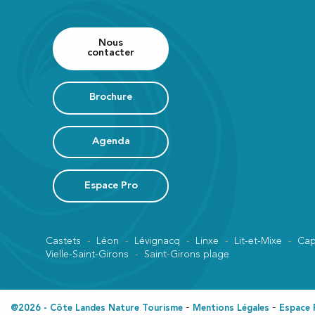
Lafitte Geneviève - La Merisier
La Maison du Courant - Chambre le Courant
Les Cabanes du Menoy - Léonie
Nous
contacter
Château Belle Epoque - Bao Daï
Lou Cabanot
Château Belle Epoque - La Suite Napoléon III
Brochure
Oco Surf Camp
Villa Souvenir
Château Belle Epoque - Suite Eugénie de Montijo
Agenda
Château Belle Epoque - La Tour Ronde
Sukha Surf Lodge
Espace Pro
Castets
Léon
Lévignacq
Linxe
Lit-et-Mixe
Cap
Vielle-Saint-Girons
Saint-Girons plage
@2026 - Côte Landes Nature Tourisme
Mentions Légales
Espace 