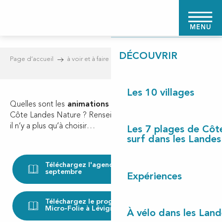
Aller
PAGE D'ACCUEIL
au
MENU
contenu
principal
DÉCOUVRIR
Page d’accueil
à voir et à faire
Agenda
Les 10 villages
Quelles sont les
animations
pendant vos vacances en
Côte Landes Nature ? Renseignez vos dates de séjour et
il n’y a plus qu’à choisir…
Les 7 plages de Côt
surf dans les Landes
Téléchargez l'agenda de août-mi
21MB
septembre
Expériences
Téléchargez le programme de la
1MB
Micro-Folie à Lévignacq
À vélo dans les Land