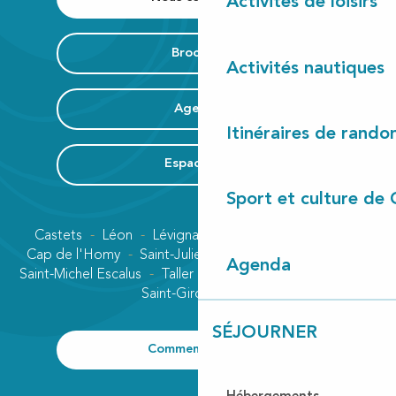
Activités de loisirs
Brochure
Activités nautiques
Agenda
Itinéraires de rando
Espace Pro
Sport et culture de 
Castets
Léon
Lévignacq
Linxe
Lit-et-Mixe
Cap de l'Homy
Saint-Julien-en-Born
Contis plage
Agenda
Saint-Michel Escalus
Taller
Uza
Vielle-Saint-Girons
Saint-Girons plage
SÉJOURNER
Comment venir ?