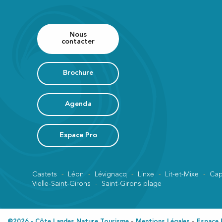
Nous
contacter
Brochure
Agenda
Espace Pro
Castets
Léon
Lévignacq
Linxe
Lit-et-Mixe
Cap
Vielle-Saint-Girons
Saint-Girons plage
@2026 - Côte Landes Nature Tourisme
Mentions Légales
Espace 