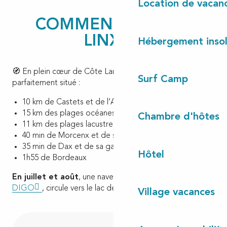
Location de vacan
COMMENT VENIR À
LINXE ?
Hébergement insol
🧭 En plein cœur de Côte Landes Nature, Linxe est
Surf Camp
parfaitement situé :
10 km de Castets et de l’A63
15 km des plages océanes de
Vielle Saint Girons
Chambre d'hôtes
11 km des plages lacustres du
Lac de Léon
40 min de Morcenx et de sa gare TER
35 min de Dax et de sa gare TGV
Hôtel
1h55 de Bordeaux
En juillet et août
, une navette gratuite ville<->plage de
DIGO
, circule vers le lac de Léon et St Girons plage
Village vacances