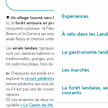
Expériences
🌳 Un village tourné vers la nature
Ici, la
forêt entoure et protège
. Linxe est traversé par
cinq petits ruisseaux : la Palue, le Houas, la Lassalle, le
Binaou et le Darracq qui serpentent discrètement entre
À vélo dans les Land
airials fleuris et chemins ombragés.
Les
airials landais
, typiques des Landes de Gascogne,
La gastronomie land
sont ces clairières habitées où se nichent maisons
traditionnelles, granges, potagers et arbres majestueux.
Un cadre bucolique, hors du temps.
Les marchés
👟 Chaussures aux pieds et sac sur le dos, partez
explorer le
circuit pédestre de « Binaou
»
, un
sentier pédestre qui vous plonge au cœur de la nature,
La forêt landaise, ses
où il n’est pas rare de croiser chevreuils, écureuils ou
courants
rapaces.
🚴‍♀️ Les amateurs de deux roues apprécieront la piste
cyclable
« Lo Camin de Hè »
, une voie verte paisible