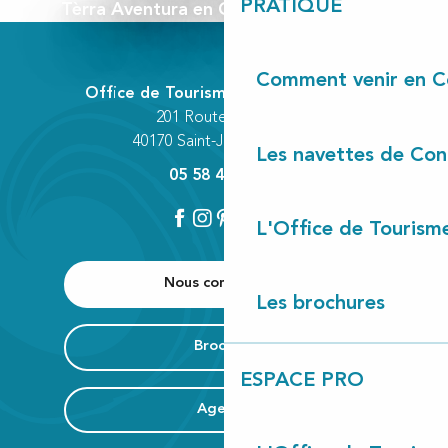
PRATIQUE
Tèrra Aventura en Côte Landes Nature
Comment venir en C
Office de Tourisme Communautaire
201 Route des Lacs
40170 Saint-Julien-en-Born
Les navettes de Con
05 58 42 89 80
L'Office de Tourism
Nous contacter
Les brochures
Brochure
ESPACE PRO
Agenda