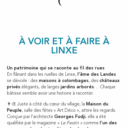
À VOIR ET À FAIRE À
LINXE
Un patrimoine qui se raconte au fil des rues
En flânant dans les ruelles de Linxe,
l’âme des Landes
se dévoile : des
maisons à colombages
, des
châteaux
privés
élégants, de larges
jardins arborés
… Chaque
bâtisse semble avoir une histoire à raconter.
👨‍🎨 Juste à côté du cœur du village, la
Maison du
Peuple
, salle des fêtes « Art Déco », attire les regards.
Conçue par l’architecte
Georges Fudji
, elle a été
qualifiée par le magazine
« Le Festin »
comme
l’un des