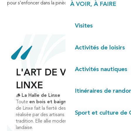
pour s’enfoncer dans la pinède en toute sécurité.
À VOIR, À FAIRE
Visites
Activités de loisirs
Activités nautiques
L'ART DE VIVRE À
LINXE
Itinéraires de rando
🪵
La Halle de Linxe
Toute
en bois et baignée de lumière
, la halle
de Linxe fait la fierté des habitants, car elle a été
Sport et culture de 
réalisée par des artisans locaux dans la pure
tradition. Elle allie modernité et tradition
landaise.