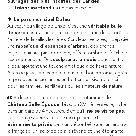
ouvrages des plus insolites des Landes
.
Un
trésor inattendu
à ne pas manquer !
🌳
Le parc municipal Dufau
Au cœur du village de Linxe, c’est une
véritable bulle
de verdure
à laquelle on accède par la rue de la Forêt, à
l’arrière de la salle des fêtes. Sur deux hectares, il déploie
une
mosaïque d’essences d’arbres
, des chênes
majestueux aux pins odorants, offrant ombre et fraîcheur
aux promeneurs. Des
sculptures en bois
ponctuent les
allées, ajoutant une touche artistique à ce havre naturel.
Aires de jeux, tables de pique-nique, boulodrome, agrès
et pelouses accueillantes en font un lieu vivant, parfait
pour les familles, les flâneurs ou les amateurs de nature.
🏰 À deux pas du bourg, on croise notamment le
Château Belle Époque
, bijou du XVIIIème siècle, niché
dans un parc de 4 hectares. Bien qu’
il ne se visite pas
,
ce lieu majestueux accueille
réceptions et
évènements privés
dans un décor féérique : un jardin à
la française, un lac propice à la rêverie et une étonnante