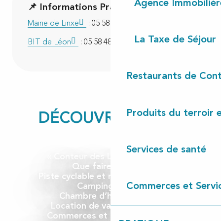
Agence Immobilièr
📌 Informations Pratiques
Mairie de Linxe
: 05 58 42 92 27
La Taxe de Séjour
BIT de Léon
: 05 58 48 63 36
Restaurants de Cont
Produits du terroir 
DÉCOUVREZ LINXE
Services de santé
« Conteur des Landes » à Linxe
Que faire à Linxe ?
Piste cyclable et randonnée à Linxe
Commerces et Servi
Camping à Linxe
Chambre d’hôtes à Linxe
Location de vacances à Linxe
Commerces et services à Linxe