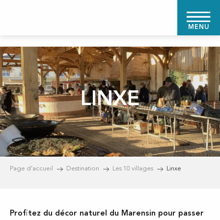
Aller
au
MENU
contenu
principal
LINXE
Page d’accueil
Destination
Les 10 villages
Linxe
Profitez du décor naturel du Marensin pour passer