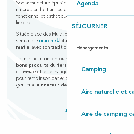
Son architecture épurée et ses matériaux
Agenda
naturels en font un lieu emblématique, à la fois
fonctionnel et esthétique, au cœur de la vie
linxoise.
SÉJOURNER
Située place des Muletiers, elle accueille chaque
semaine le
marché
du mardi et du vendredi
matin
, avec son traditionnel casse-croûte.
Hébergements
Le marché, un incontournable pour qui aime
les
bons produits du terroir
, l’ambiance
Camping
conviviale et les échanges authentiques. Parfait
pour remplir son panier de produits locaux et
goûter à
la douceur de vivre à la landaise
.
Aire naturelle et 
Aire de camping c