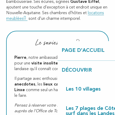
bambouseraie. Ses écuries, signées
Gustave Eiffel
,
ajoutent une touche d’exception à cet endroit unique en
Nouvelle-Aquitaine. Ses chambres d’hôtes et
locations
meublées
sont d’un charme intemporel.
Le saviez-vous ?
PAGE D'ACCUEIL
Pierre
, notre ambassadeur local, vous accueille
pour une
visite insolite
du village et de la forêt
landaise qu’il connaît comme sa poche.
DÉCOUVRIR
Il partage avec enthousiasme les petites
anecdotes
, les
lieux cachés
et l’
histoire de
Les 10 villages
Linxe
comme seul un habitant passionné peut
le faire.
Pensez à réserver votre rencontre avec lui
Les 7 plages de Côt
auprès de l’Office de Tourisme !
surf dans les Landes