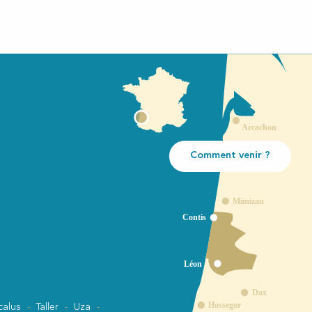
Comment venir ?
calus
Taller
Uza