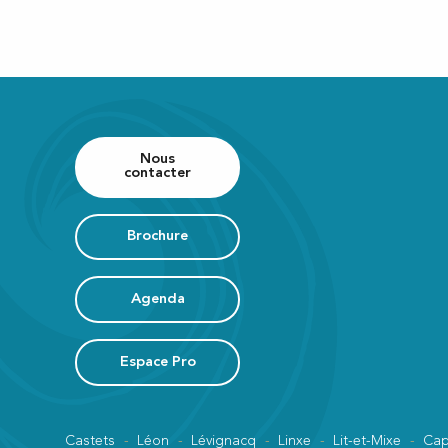
Marché saisonnier
Marché saisonnier
Exposition Anne Larose et Jean Louis Cartier
Marché saisonnier
Nous
contacter
Yoga sur la plage
Saint-Julien en Fête
Concours de pétanque
Brochure
Marché traditionnel
Exposition 100% Art
Exposition "Chaque minute compte" d'Anne Desplantez
Agenda
Festival BD & Manga
Exposition d'Anne Leborgne
Espace Pro
Castets
Léon
Lévignacq
Linxe
Lit-et-Mixe
Cap