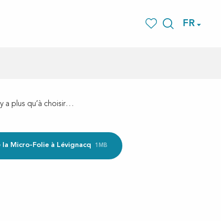
FR
Recherche
Voir les favoris
 a plus qu’à choisir…
la Micro-Folie à Lévignacq
1MB