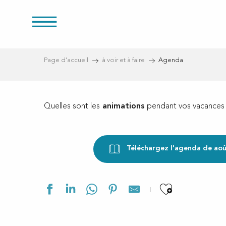
res
Aller
au
contenu
principal
Page d’accueil
à voir et à faire
Agenda
s
Quelles sont les
animations
pendant vos vacances e
Téléchargez l'agenda de ao
Ajouter a