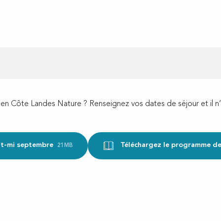
n Côte Landes Nature ? Renseignez vos dates de séjour et il n’y
ût-mi septembre
Téléchargez le programme de 
21MB
ux favoris