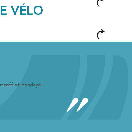
E VÉLO
oscoff et Hendaye !