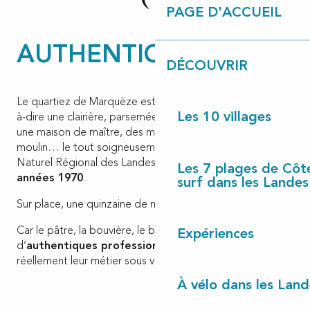
PAGE D'ACCUEIL
AUTHENTICITÉ
DÉCOUVRIR
Le quartiez de Marquèze est en effet un «
airial
« , c’est-
Les 10 villages
à-dire une clairière, parsemée de chênes où l’on retrouve
une maison de maître, des métairies et bergeries, un
moulin… le tout soigneusement préservé par le Parc
Naturel Régional des Landes de Gascogne,
depuis les
Les 7 plages de Côt
années 1970
.
surf dans les Landes
Sur place, une quinzaine de médiateurs lui donnent vie.
Car le pâtre, la bouvière, le boulanger sont
Expériences
d’
authentiques professionnels
qui exercent
réellement leur métier sous vos yeux !
À vélo dans les Land