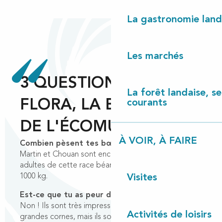
La gastronomie land
Les marchés
3 QUESTIONS À
La forêt landaise, ses
FLORA, LA BOUVIÈRE
courants
DE L'ÉCOMUSÉE
À VOIR, À FAIRE
Combien pèsent tes bœufs ?
Martin et Chouan sont encore un peu jeunes, mais les
adultes de cette race béarnaise font entre 800 et
1000 kg.
Visites
Est-ce que tu as peur d’eux parfois ?
Non ! Ils sont très impressionnants avec leurs
Activités de loisirs
grandes cornes, mais ils sont très gentils !