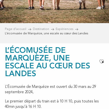
Page d’accueil
Destination
Expériences
L’écomusée de Marquèze, une escale au cœur des Landes
L’ÉCOMUSÉE DE
MARQUÈZE, UNE
Ajou
ESCALE AU CŒUR DES
LANDES
L’Écomusée de Marquèze est ouvert du 30 mars au 29
septembre 2024,
Le premier départ du train est à 10 H 10, puis toutes les
40min jusqu’à 16 H 10.