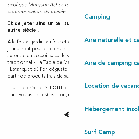
explique Morgane Acher, responsable de la
communication du musée.
Camping
Et de jeter ainsi un œil sur le mode de vie d’un
autre siècle !
Aire naturelle et 
À la fois au jardin, au four et au moulin, les visiteurs d’un
jour auront peut-être envie de manger un morceau. Ils
seront bien accueillis, car le village compte un restaurant
traditionnel « La Table de Marquèze », une buvette et
Aire de camping c
l’Estanquet où l’on déguste des assiettes élaborées à
partir de produits frais de saison et locaux.
Location de vacan
Faut-il le préciser ?
TOUT
ce qui est sous vos yeux (et
dans vos assiettes) est conçu et préparé sur place !
Hébergement insol
Surf Camp