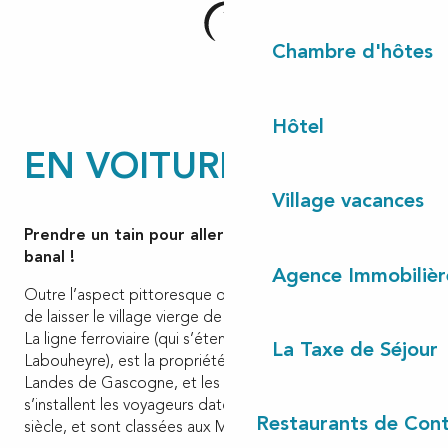
Chambre d'hôtes
Hôtel
EN VOITURE !
Village vacances
Prendre un tain pour aller au musée, ce n’est pas
banal !
Agence Immobilièr
Outre l’aspect pittoresque du court trajet, cela permet
de laisser le village vierge de tout véhicule moderne.
La ligne ferroviaire (qui s’étend en fait jusqu’à
La Taxe de Séjour
Labouheyre), est la propriété du Parc Régional des
Landes de Gascogne, et les voitures dans lesquelles
s’installent les voyageurs datent du début du XXème
Restaurants de Cont
siècle, et sont classées aux Monuments Historiques.