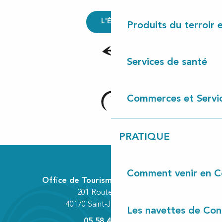
L'Écomusée de Marquèze
Produits du terroir 
Services de santé
Commerces et Servi
PRATIQUE
Comment venir en C
Office de Tourisme Communautaire
201 Route des Lacs
40170 Saint-Julien-en-Born
Les navettes de Con
05 58 42 89 80