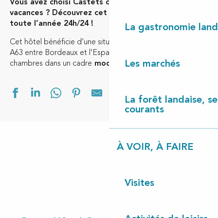
Vous avez choisi Castets comme destination de
vacances ? Découvrez cet hôtel 3 étoiles ouvert
toute l’année 24h/24 !
La gastronomie land
Cet hôtel bénéficie d’une situation stratégique sur l’axe
A63 entre Bordeaux et l’Espagne et vous propose 56
Les marchés
chambres dans un cadre
moderne et confortable
.
Ajouter aux f
La forêt landaise, ses
courants
À VOIR, À FAIRE
Visites