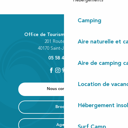
Hébergements
Camping
Office de Tourisme Communautaire
Aire naturelle et 
201 Route des Lacs
40170 Saint-Julien-en-Born
05 58 42 89 80
Aire de camping c
Location de vacan
Nous contacter
Hébergement insol
Brochure
Agenda
Surf Camp