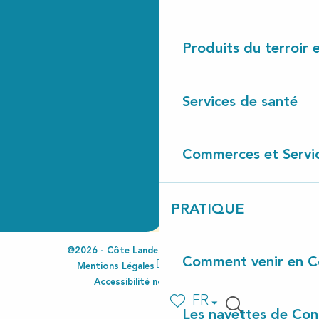
Produits du terroir 
Services de santé
Commerces et Servi
PRATIQUE
@2026 - Côte Landes Nature Tourisme
Comment venir en C
Mentions Légales
Espace Pro
Accessibilité non conforme
FR
Voir les favoris
Les navettes de Con