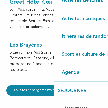
Activités de loisirs
Greet Hôtel Cœur des Landes
Sur l’A63, sortie n°12, Vous trouverez au Greet Hôtel
Castets Cœur des Landes une chambre qui vous
Activités nautiques
ressemble. Seul, en Famille ou entre amis, installez-
vous confortablement...
Itinéraires de rando
Les Bruyères
Situé sur l’axe A63 (sortie n°12), à mi-chemin entre
Sport et culture de 
Bordeaux et l’Espagne, « l’hôtel Les Bruyères » vous
propose une étape confortable et chaleureuse sur la
route des...
Agenda
SÉJOURNER
Tous les hébergements en Côte Landes Nature