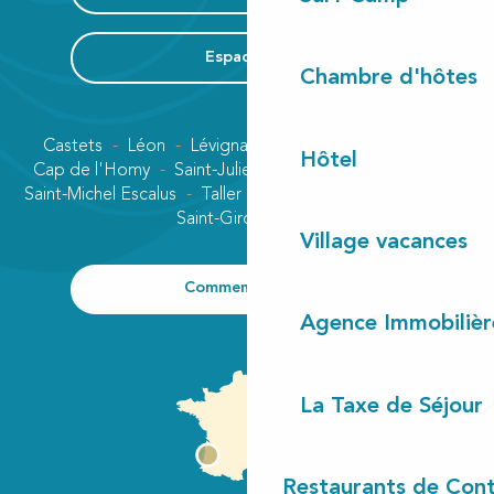
Espace Pro
Chambre d'hôtes
Castets
Léon
Lévignacq
Linxe
Lit-et-Mixe
Hôtel
Cap de l'Homy
Saint-Julien-en-Born
Contis plage
Saint-Michel Escalus
Taller
Uza
Vielle-Saint-Girons
Saint-Girons plage
Village vacances
Comment venir ?
Agence Immobilièr
La Taxe de Séjour
Restaurants de Cont