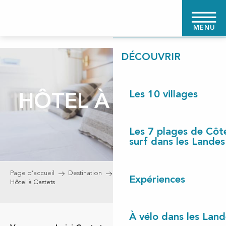
Aller
PAGE D'ACCUEIL
au
MENU
contenu
principal
DÉCOUVRIR
Les 10 villages
HÔTEL À CASTETS
Les 7 plages de Côt
surf dans les Landes
Page d’accueil
Destination
Les 10 villages
Castets
Expériences
Hôtel à Castets
À vélo dans les Land