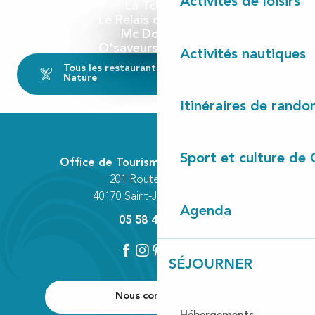
Activités de loisirs
La Tchanka
Le Relais de Castets
Mc Donald's
O'saveurs de Carine
Activités nautiques
Tous les restaurants de Côte Landes
Nature
Itinéraires de rando
Sport et culture de 
Office de Tourisme Communautaire
201 Route des Lacs
40170 Saint-Julien-en-Born
Agenda
05 58 42 89 80
SÉJOURNER
Nous contacter