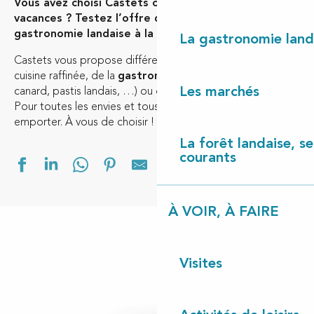
Vous avez choisi Castets comme destination de
vacances ? Testez l’offre diversifiée de la
gastronomie landaise à la restauration rapide.
La gastronomie land
Castets vous propose différents restaurants offrant une
cuisine raffinée, de la
gastronomie landaise
(asperges,
Les marchés
canard, pastis landais, …) ou de la restauration rapide.
Pour toutes les envies et tous les budgets, sur place ou à
emporter. À vous de choisir !
La forêt landaise, ses
courants
Ajouter aux f
À VOIR, À FAIRE
Visites