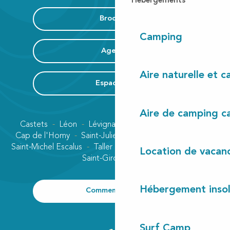
Hébergements
Brochure
Camping
Agenda
Aire naturelle et 
Espace Pro
Aire de camping c
Castets
Léon
Lévignacq
Linxe
Lit-et-Mixe
Cap de l'Homy
Saint-Julien-en-Born
Contis plage
Saint-Michel Escalus
Taller
Uza
Vielle-Saint-Girons
Location de vacan
Saint-Girons plage
Hébergement insol
Comment venir ?
Surf Camp