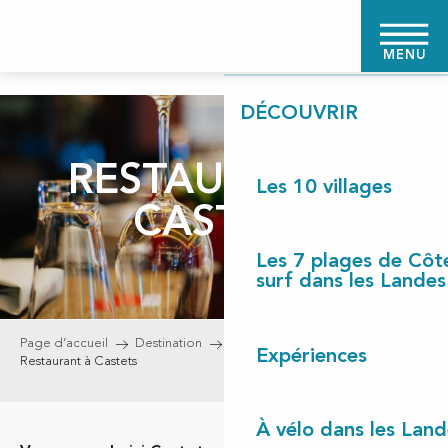
Aller
PAGE D'ACCUEIL
au
MENU
contenu
principal
DÉCOUVRIR
RESTAURANT À
Les 10 villages
CASTETS
Les 7 plages de Côt
surf dans les Landes
Page d’accueil
Destination
Les 10 villages
Castets
Expériences
Restaurant à Castets
À vélo dans les Land