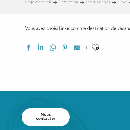
Page d’accueil
Destination
Les 10 villages
Linxe
Vous avez choisi Linxe comme destination de vacan
Ajouter a
Château Belle Epoque - La Calèche
Château Belle Epoque - La Sellerie
Château Belle Epoque - La Serre
Château Belle Epoque - Le Bûcheron
Nous
contacter
Château Belle Epoque - Le Cabriolet
Château Belle Epoque - Le Cocher