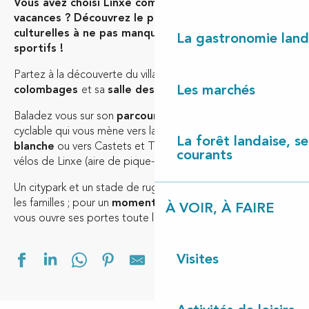
Vous avez choisi Linxe comme destination de
vacances ? Découvrez le patrimoine, les activités
culturelles à ne pas manquer et les équipements
La gastronomie land
sportifs !
Partez à la découverte du village avec ses
maisons à
Les marchés
colombages
et sa
salle des fêtes Art déco.
Baladez vous sur son
parcours de santé
ou sur sa piste
cyclable qui vous mène vers la
plage de la Lette
La forêt landaise, ses
blanche
ou vers Castets et Taller avec une pause à la halte
courants
vélos de Linxe (aire de pique-nique, jeux pour enfants,…).
Un citypark et un stade de rugby attendent les sportifs et
les familles ; pour un
moment culturel
, la médiathèque
À VOIR, À FAIRE
vous ouvre ses portes toute l’année.
Ajouter aux f
Visites