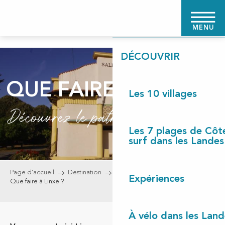
Aller
PAGE D'ACCUEIL
au
MENU
contenu
principal
DÉCOUVRIR
QUE FAIRE À LINXE ?
Les 10 villages
Découvrez le patrimoine de Linxe
Les 7 plages de Côt
surf dans les Landes
Page d’accueil
Destination
Les 10 villages
Linxe
Expériences
Que faire à Linxe ?
À vélo dans les Land