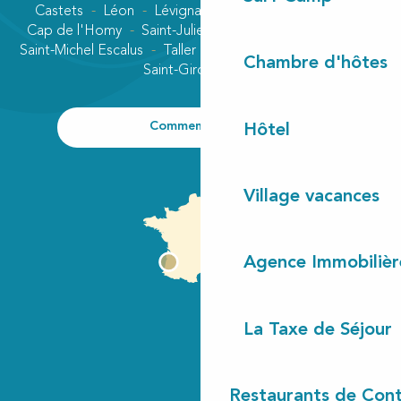
Castets
Léon
Lévignacq
Linxe
Lit-et-Mixe
Cap de l'Homy
Saint-Julien-en-Born
Contis plage
Saint-Michel Escalus
Taller
Uza
Vielle-Saint-Girons
Chambre d'hôtes
Saint-Girons plage
Comment venir ?
Hôtel
Village vacances
Agence Immobilièr
La Taxe de Séjour
Restaurants de Cont