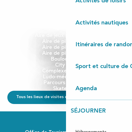
Activités de loisirs
Activités nautiques
Aire de jeux pour enfants
Aire de pique-nique
Itinéraires de rando
Aire de pique-nique
Aire de pique-nique
Boulodrome
City Parc
Sport et culture de 
Complexe de loisirs
Ludo-médiathèque
Parcours de santé
Agenda
Skate parc
Tous les lieux de visites en Côte Landes Nature
SÉJOURNER