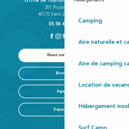
Hébergements
Office de Tourisme Communautaire
201 Route des Lacs
40170 Saint-Julien-en-Born
Camping
05 58 42 89 80
Aire naturelle et 
Nous contacter
Aire de camping c
Brochure
Location de vacan
Agenda
Hébergement insol
Espace Pro
Surf Camp