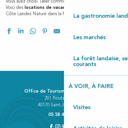
Vous avez choisi Taller comme destination de vacances ?
Voici des
locations de vacances
pour votre séjour en
Côte Landes Nature dans la forêt landaise.
La gastronomie land
Ajouter aux f
Les marchés
La forêt landaise, ses
courants
Roulet Erik et Isabelle
À VOIR, À FAIRE
Office de Tourisme Communautaire
201 Route des Lacs
40170 Saint-Julien-en-Born
Visites
05 58 42 89 80