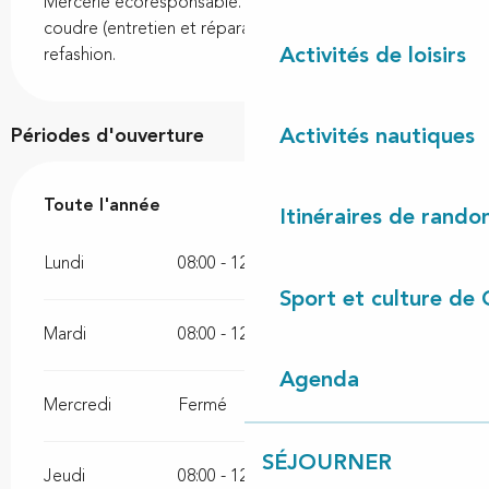
Mercerie écoresponsable. Vente de machine à 
coudre (entretien et réparation). Bonus réparation 
Activités de loisirs
refashion.
Activités nautiques
Périodes d'ouverture
Toute l'année
Toute l'année
Itinéraires de rando
Lundi
08:00 - 12:00
13:00 - 17:00
Sport et culture de 
Mardi
08:00 - 12:00
13:00 - 17:00
Agenda
Mercredi
Fermé
SÉJOURNER
Jeudi
08:00 - 12:00
13:00 - 17:00