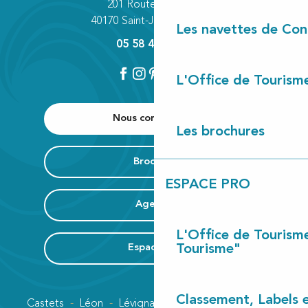
201 Route des Lacs
40170 Saint-Julien-en-Born
Les navettes de Con
05 58 42 89 80
L'Office de Tourism
Nous contacter
Les brochures
Brochure
ESPACE PRO
Agenda
L'Office de Tourism
Tourisme"
Espace Pro
Classement, Labels
Castets
Léon
Lévignacq
Linxe
Lit-et-Mixe