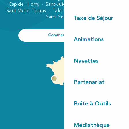
Cap de l'Homy
Saint-Julien-en-Born
Contis plage
Saint-Michel Escalus
Taller
Uza
Vielle-Saint-Girons
Saint-Girons plage
Taxe de Séjour
Comment venir ?
Animations
Navettes
Partenariat
Boîte à Outils
Médiathèque