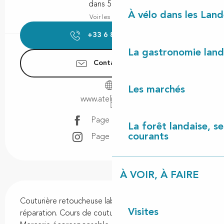
dans 5 heures
À vélo dans les Land
Voir les horaires
+33 6 87 86 96
▒▒
La gastronomie land
Contactez-nous
Les marchés
www.ateliercadiy.fr
Page Facebook
La forêt landaise, ses
courants
Page Instagram
À VOIR, À FAIRE
Description
Couturière retoucheuse labellisée au Bonus 
Visites
réparation. Cours de couture, tricot, crochet. 