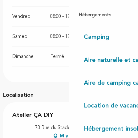
Hébergements
Vendredi
08:00 - 12:00
13:00 - 17:00
Samedi
08:00 - 12:00
13:00 - 17:00
Camping
Dimanche
Fermé
Aire naturelle et 
Aire de camping c
Localisation
Location de vacan
Atelier ÇA DIY
73 Rue du Stade, 40260 Castets
Hébergement insol
M'y rendre