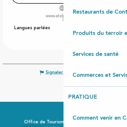
Restaurants de Cont
www.ateliercadiy.fr
Langues parlées
Langues parlées
Produits du terroir 
Services de santé
Signaler une erreur
Commerces et Servi
PRATIQUE
Comment venir en C
Office de Tourisme Communautaire