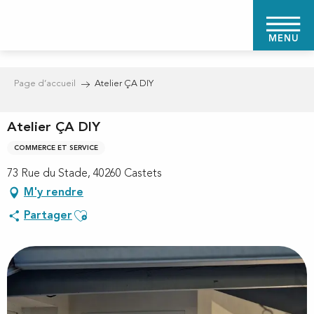
Aller
au
MENU
contenu
principal
Page d’accueil
Atelier ÇA DIY
Atelier ÇA DIY
COMMERCE ET SERVICE
73 Rue du Stade, 40260 Castets
M'y rendre
Ajouter aux favoris
Partager