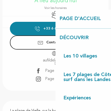
A lieu aujourd'hui
Voir les horaires
Animaux acceptés
PAGE D'ACCUEIL
+33 6 62 69 88
▒▒
DÉCOUVRIR
Contactez-nous
Les 10 villages
aufildeleau40.fr
Page Facebook
Les 7 plages de Côt
Page Instagram
surf dans les Landes
Expériences
Description
La plage de Vielle, sur la berge Nord du Lac vous 