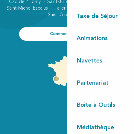
Cap de l'Homy
Saint-Julien-en-Born
Contis plage
Saint-Michel Escalus
Taller
Uza
Vielle-Saint-Girons
Saint-Girons plage
Taxe de Séjour
Comment venir ?
Animations
Navettes
Partenariat
Boîte à Outils
Médiathèque