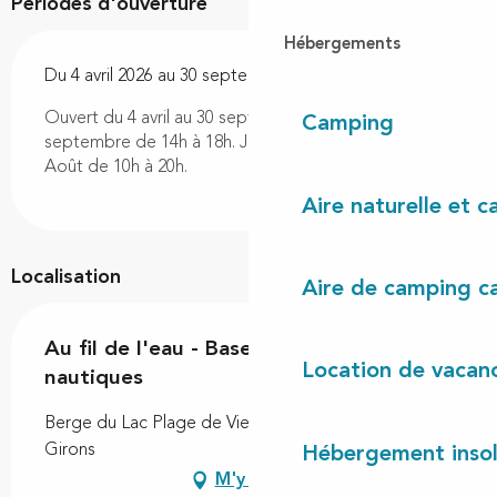
Périodes d'ouverture
Hébergements
Du 4 avril 2026 au 30 septembre 2026
Ouvert du 4 avril au 30 septembre. Avril, mai, juin,
Camping
septembre de 14h à 18h. Juillet de 10h à 19h.
Août de 10h à 20h.
Aire naturelle et 
Localisation
Aire de camping c
Au fil de l'eau - Base de loisirs
Location de vacan
nautiques
Berge du Lac Plage de Vielle, 40560 Vielle-Saint-
Girons
Hébergement insol
M'y rendre