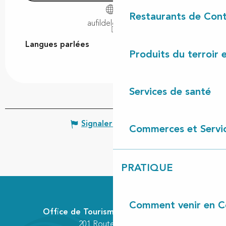
Restaurants de Cont
aufildeleau40.fr
Langues parlées
Langues parlées
Produits du terroir 
Services de santé
Signaler une erreur
Commerces et Servi
PRATIQUE
Comment venir en C
Office de Tourisme Communautaire
201 Route des Lacs