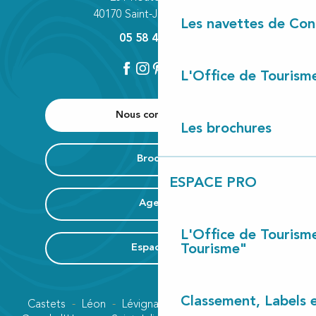
40170 Saint-Julien-en-Born
Les navettes de Con
05 58 42 89 80
L'Office de Tourism
Nous contacter
Les brochures
Brochure
ESPACE PRO
Agenda
L'Office de Tourism
Espace Pro
Tourisme"
Classement, Labels
Castets
Léon
Lévignacq
Linxe
Lit-et-Mixe