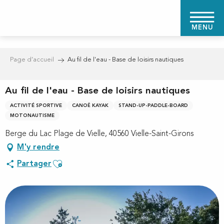
Aller
au
MENU
contenu
principal
Page d’accueil
Au fil de l'eau - Base de loisirs nautiques
Au fil de l'eau - Base de loisirs nautiques
ACTIVITÉ SPORTIVE
CANOË KAYAK
STAND-UP-PADDLE-BOARD
MOTONAUTISME
Berge du Lac Plage de Vielle, 40560 Vielle-Saint-Girons
M'y rendre
Ajouter aux favoris
Partager