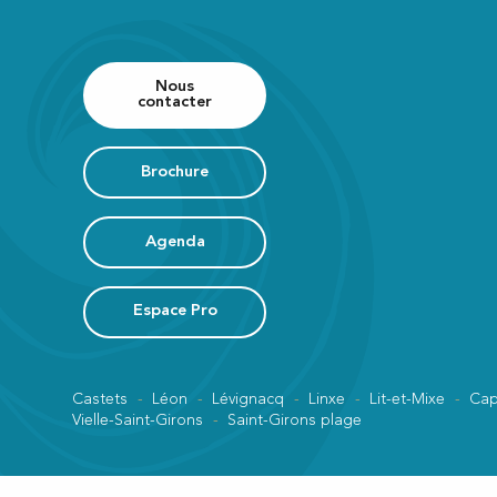
Nous
contacter
Brochure
Agenda
Espace Pro
Castets
Léon
Lévignacq
Linxe
Lit-et-Mixe
Cap
Vielle-Saint-Girons
Saint-Girons plage