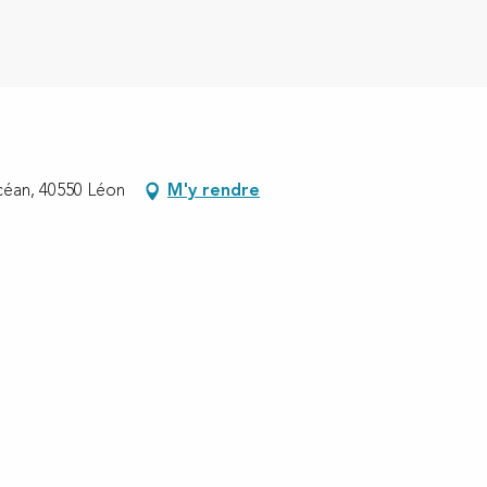
céan, 40550 Léon
M'y rendre