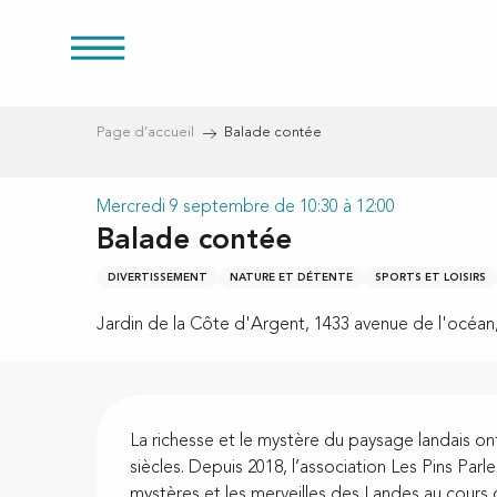
res
Aller
au
contenu
principal
Page d’accueil
Balade contée
Mercredi 9 septembre de 10:30 à 12:00
s
Balade contée
DIVERTISSEMENT
NATURE ET DÉTENTE
SPORTS ET LOISIRS
Jardin de la Côte d'Argent, 1433 avenue de l'océan
Description
La richesse et le mystère du paysage landais on
siècles. Depuis 2018, l’association Les Pins Parl
mystères et les merveilles des Landes au cours