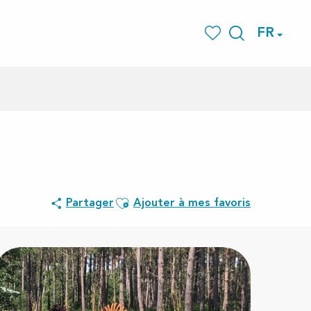
FR
Recherche
Voir les favoris
Ajouter aux favoris
Partager
Ajouter à mes favoris