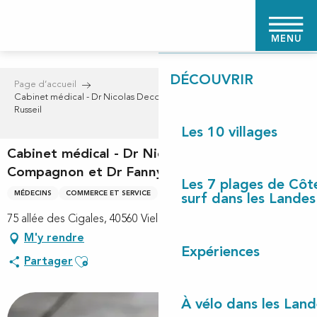
Aller
PAGE D'ACCUEIL
au
MENU
contenu
principal
DÉCOUVRIR
Page d’accueil
Cabinet médical - Dr Nicolas Decq, Dr Julie Compagnon et Dr Fanny
Russeil
Les 10 villages
Cabinet médical - Dr Nicolas Decq, Dr Julie
Compagnon et Dr Fanny Russeil
Les 7 plages de Côt
MÉDECINS
COMMERCE ET SERVICE
surf dans les Landes
75 allée des Cigales, 40560 Vielle-Saint-Girons
M'y rendre
Expériences
Ajouter aux favoris
Partager
À vélo dans les Land