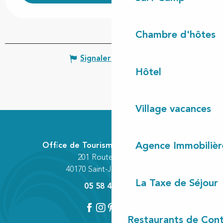
Chambre d'hôtes
Signaler une erreur
Hôtel
Village vacances
Agence Immobilièr
Office de Tourisme Communautaire
201 Route des Lacs
40170 Saint-Julien-en-Born
La Taxe de Séjour
05 58 42 89 80
Restaurants de Cont