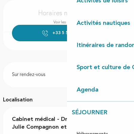
Activités de loisirs
Ouverture et coordonnées
Horaires non définis
Activités nautiques
Voir les horaires
+33 5 58 47 93
▒▒
Itinéraires de rando
Description
Sport et culture de 
Sur rendez-vous
Agenda
Localisation
SÉJOURNER
Cabinet médical - Dr Nicolas Decq, Dr
Julie Compagnon et Dr Fanny Russeil