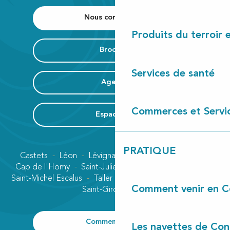
Nous contacter
Produits du terroir 
Brochure
Services de santé
Agenda
Commerces et Servi
Espace Pro
PRATIQUE
Castets
Léon
Lévignacq
Linxe
Lit-et-Mixe
Cap de l'Homy
Saint-Julien-en-Born
Contis plage
Saint-Michel Escalus
Taller
Uza
Vielle-Saint-Girons
Comment venir en C
Saint-Girons plage
Comment venir ?
Les navettes de Con