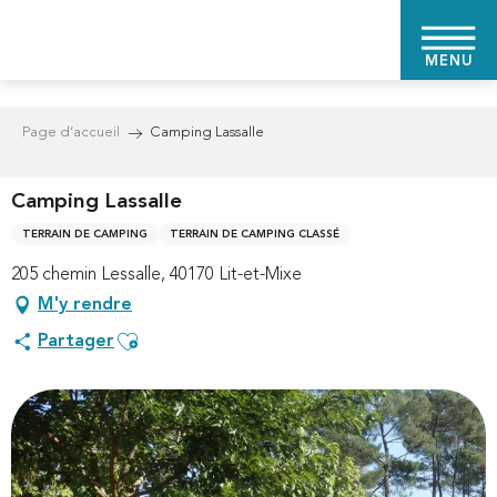
Aller
au
MENU
contenu
principal
Page d’accueil
Camping Lassalle
Camping Lassalle
TERRAIN DE CAMPING
TERRAIN DE CAMPING CLASSÉ
205 chemin Lessalle, 40170 Lit-et-Mixe
M'y rendre
Ajouter aux favoris
Partager