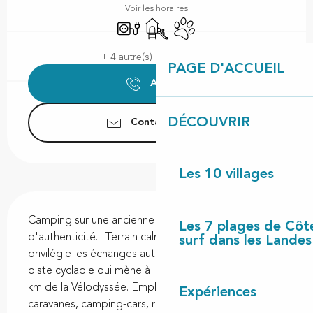
Voir les horaires
Branchements électriques
Jeux pour enfants / Espace jeux
Animaux acceptés
+ 4 autre(s) prestation(s)
PAGE D'ACCUEIL
Appeler
DÉCOUVRIR
Contactez-nous
Les 10 villages
Description
Camping sur une ancienne ferme, juste envie 
Les 7 plages de Côt
d'authenticité... Terrain calme, en pleine nature, qui 
surf dans les Landes
privilégie les échanges authentiques. A 700 m de la 
piste cyclable qui mène à la plage ou au village et à 5 
km de la Vélodyssée. Emplacements vélos, tentes, 
Expériences
caravanes, camping-cars, refuge pèlerins....