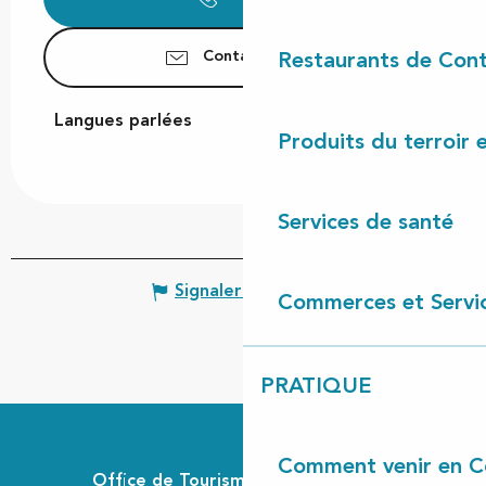
Contactez-nous
Restaurants de Cont
Langues parlées
Langues parlées
Produits du terroir 
Services de santé
Signaler une erreur
Commerces et Servi
PRATIQUE
Comment venir en C
Office de Tourisme Communautaire