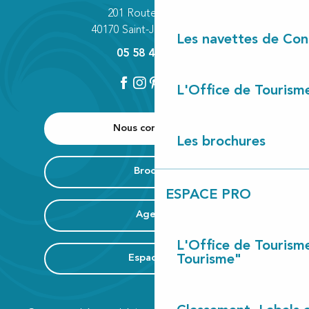
201 Route des Lacs
40170 Saint-Julien-en-Born
Les navettes de Con
05 58 42 89 80
L'Office de Tourism
Nous contacter
Les brochures
Brochure
ESPACE PRO
Agenda
L'Office de Tourism
Espace Pro
Tourisme"