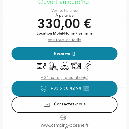
Ouvert aujourd'hui
Voir les horaires
À partir de
330,00 €
Location Mobil-Home / semaine
Voir tous les tarifs
Réserver
Branchements électriques
Jeux pour enfants / Espace jeux
Piscine
Restaurant
Animation
+ 24 autre(s) prestation(s)
+33 5 58 42 94
▒▒
Contactez-nous
www.camping-oceane.fr