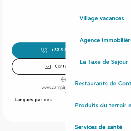
Village vacances
Agence Immobilièr
+33 5 58 42 94
▒▒
La Taxe de Séjour
Contactez-nous
Restaurants de Cont
www.camping-oceane.fr
Langues parlées
Langues parlées
Produits du terroir 
Services de santé