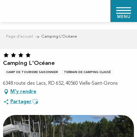
Aller
au
MENU
contenu
principal
Page d’accueil
Camping L'Océane
Camping L'Océane
CAMP DE TOURISME SAISONNIER
TERRAIN DE CAMPING CLASSÉ
6348 route des Lacs, RD 652, 40560 Vielle-Saint-Girons
M'y rendre
Ajouter aux favoris
Partager