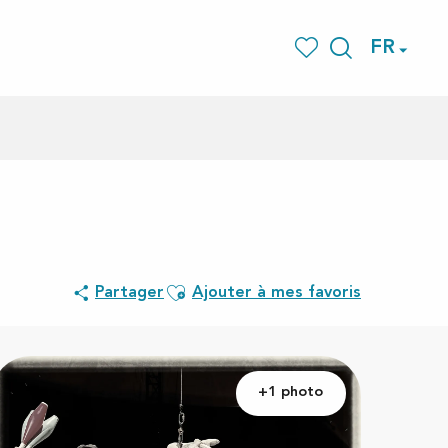
FR
Recherche
Voir les favoris
Ajouter aux favoris
Partager
Ajouter à mes favoris
+1 photo