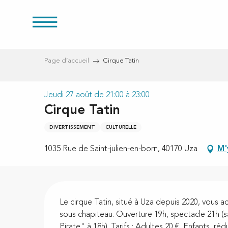
res
Aller
au
contenu
principal
Page d’accueil
Cirque Tatin
Jeudi 27 août de 21:00 à 23:00
s
Cirque Tatin
DIVERTISSEMENT
CULTURELLE
1035 Rue de Saint-julien-en-born, 40170 Uza
M'
Description
Le cirque Tatin, situé à Uza depuis 2020, vous accu
sous chapiteau. Ouverture 19h, spectacle 21h (sa
Pirate" à 18h). Tarifs : Adultes 20 €, Enfants, rédu