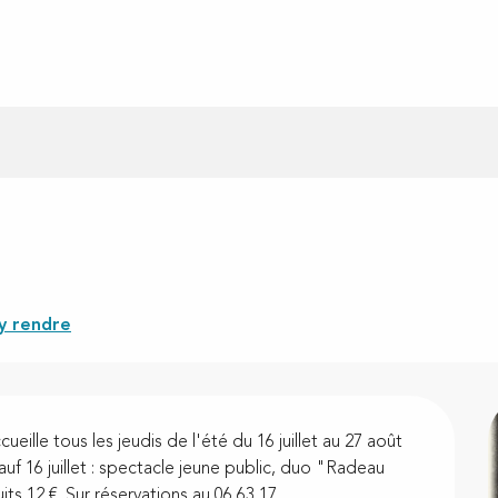
y rendre
eille tous les jeudis de l'été du 16 juillet au 27 août 
uf 16 juillet : spectacle jeune public, duo "Radeau 
its 12 €. Sur réservations au 06 63 17...