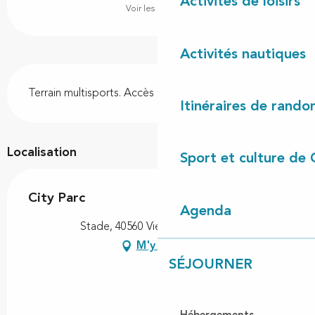
Activités de loisirs
Voir les horaires
Activités nautiques
Description
Terrain multisports. Accès libre
Itinéraires de rando
Localisation
Sport et culture de 
City Parc
Agenda
Stade, 40560 Vielle-Saint-Girons
M'y rendre
SÉJOURNER