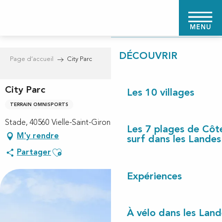
Aller
PAGE D'ACCUEIL
au
MENU
contenu
principal
DÉCOUVRIR
Page d’accueil
City Parc
City Parc
Les 10 villages
TERRAIN OMNISPORTS
Stade, 40560 Vielle-Saint-Girons
Les 7 plages de Côt
M'y rendre
surf dans les Landes
Ajouter aux favoris
Partager
Expériences
À vélo dans les Land