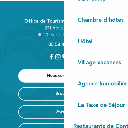
Chambre d'hôtes
Office de Tourisme Communautaire
201 Route des Lacs
40170 Saint-Julien-en-Born
Hôtel
05 58 42 89 80
Village vacances
Nous contacter
Agence Immobilièr
Brochure
La Taxe de Séjour
Agenda
Restaurants de Cont