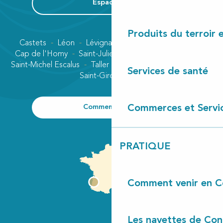
Espace Pro
Produits du terroir 
Castets
Léon
Lévignacq
Linxe
Lit-et-Mixe
Cap de l'Homy
Saint-Julien-en-Born
Contis plage
Saint-Michel Escalus
Taller
Uza
Vielle-Saint-Girons
Services de santé
Saint-Girons plage
Comment venir ?
Commerces et Servi
PRATIQUE
Comment venir en C
Les navettes de Con