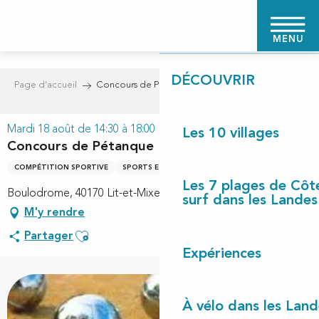
Aller
PAGE D'ACCUEIL
au
MENU
contenu
principal
DÉCOUVRIR
Page d’accueil
Concours de Pétanque
Mardi 18 août de 14:30 à 18:00
Les 10 villages
Concours de Pétanque
COMPÉTITION SPORTIVE
SPORTS ET LOISIRS
Les 7 plages de Côt
Boulodrome, 40170 Lit-et-Mixe
surf dans les Landes
M'y rendre
Ajouter aux favoris
Partager
Expériences
À vélo dans les Land