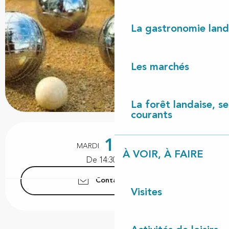
La gastronomie land
Les marchés
La forêt landaise, ses
courants
Ouverture et coordonnées
18
MARDI
AOÛT
À VOIR, À FAIRE
De 14:30 à 18:00
Contactez-nous
Visites