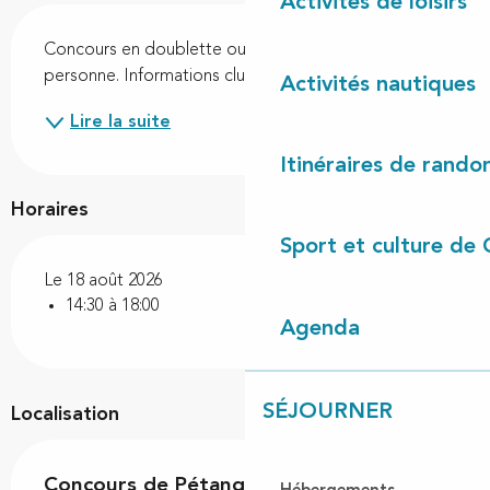
Activités de loisirs
Description
Concours en doublette ouvert à tous. Tarif : 4€ par 
personne. Informations clubboulistelitois@gmail.com
Activités nautiques
Lire la suite
Itinéraires de rando
Horaires
Sport et culture de 
Le 18 août 2026
14:30 à 18:00
Agenda
SÉJOURNER
Localisation
Concours de Pétanque