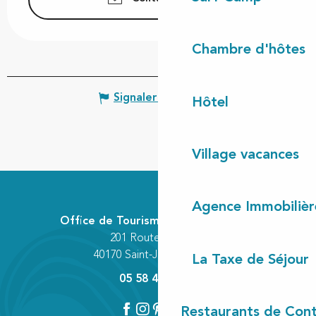
Chambre d'hôtes
Signaler une erreur
Hôtel
Village vacances
Agence Immobilièr
Office de Tourisme Communautaire
201 Route des Lacs
40170 Saint-Julien-en-Born
La Taxe de Séjour
05 58 42 89 80
Restaurants de Cont