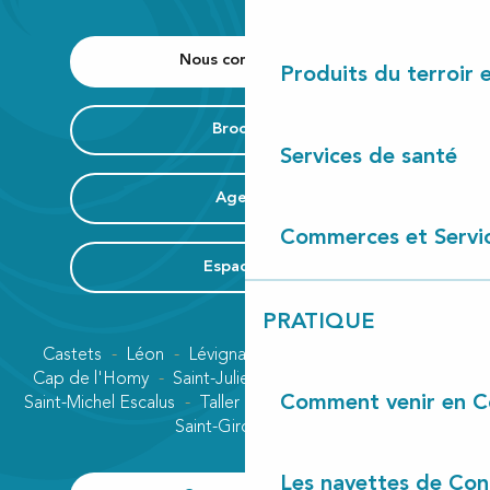
Nous contacter
Produits du terroir 
Brochure
Services de santé
Agenda
Commerces et Servi
Espace Pro
PRATIQUE
Castets
Léon
Lévignacq
Linxe
Lit-et-Mixe
Cap de l'Homy
Saint-Julien-en-Born
Contis plage
Comment venir en C
Saint-Michel Escalus
Taller
Uza
Vielle-Saint-Girons
Saint-Girons plage
Les navettes de Con