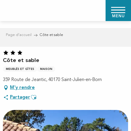
Aller
au
MENU
contenu
principal
Page d’accueil
Côte et sable
Côte et sable
MEUBLÉS ET GÎTES
MAISON
359 Route de Jeantic, 40170 Saint-Julien-en-Born
M'y rendre
Ajouter aux favoris
Partager