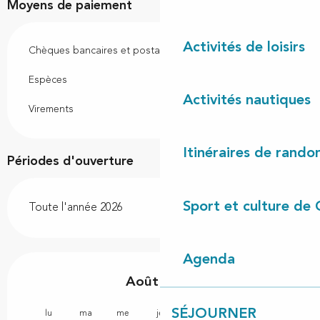
Moyens de paiement
Activités de loisirs
Chèques bancaires et postaux
Espèces
Activités nautiques
Virements
Itinéraires de rando
Périodes d'ouverture
Sport et culture de 
Toute l'année 2026
Agenda
Août 2026
SÉJOURNER
lu
ma
me
je
ve
sa
di
lu