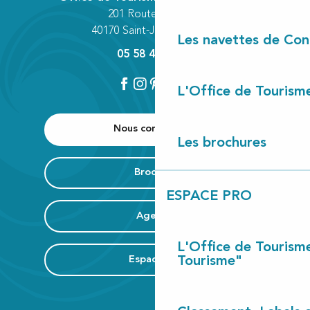
201 Route des Lacs
40170 Saint-Julien-en-Born
Les navettes de Con
05 58 42 89 80
L'Office de Tourism
Nous contacter
Les brochures
Brochure
ESPACE PRO
Agenda
L'Office de Tourism
Espace Pro
Tourisme"