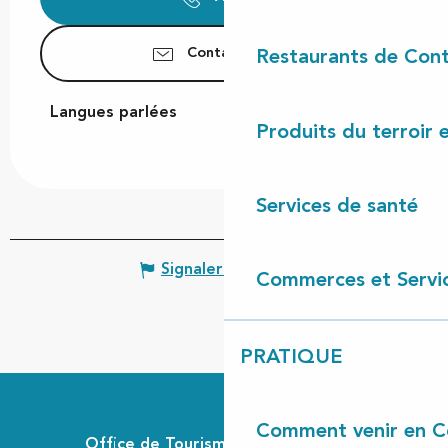
Contactez-nous
Restaurants de Cont
Langues parlées
Langues parlées
Produits du terroir 
Services de santé
Signaler une erreur
Commerces et Servi
PRATIQUE
Comment venir en C
Office de Tourisme Communautaire