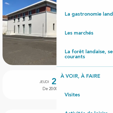
La gastronomie land
Les marchés
La forêt landaise, ses
courants
Ouverture et coordonnées
À VOIR, À FAIRE
20
JEUDI
AOÛT
De 20:00 à 23:00
Visites