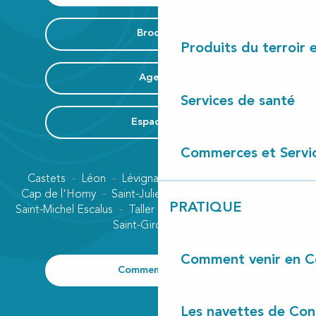
Brochure
Produits du terroir 
Agenda
Services de santé
Espace Pro
Commerces et Servi
Castets
Léon
Lévignacq
Linxe
Lit-et-Mixe
Cap de l'Homy
Saint-Julien-en-Born
Contis plage
PRATIQUE
Saint-Michel Escalus
Taller
Uza
Vielle-Saint-Girons
Saint-Girons plage
Comment venir en C
Comment venir ?
Les navettes de Con