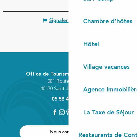
Signaler une erreur
Chambre d'hôtes
Hôtel
Village vacances
Office de Tourisme Communautaire
201 Route des Lacs
40170 Saint-Julien-en-Born
Agence Immobilièr
05 58 42 89 80
La Taxe de Séjour
Nous contacter
Restaurants de Cont