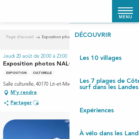
Aller
PAGE D'ACCUEIL
au
MENU
contenu
principal
DÉCOUVRIR
Page d’accueil
Exposition photos NALOPHO
Jeudi 20 août de 20:00 à 23:00
Les 10 villages
Exposition photos NALOPHO
EXPOSITION
CULTURELLE
Les 7 plages de Côt
Salle culturelle, 40170 Lit-et-Mixe
surf dans les Landes
M'y rendre
Ajouter aux favoris
Partager
Expériences
À vélo dans les Land