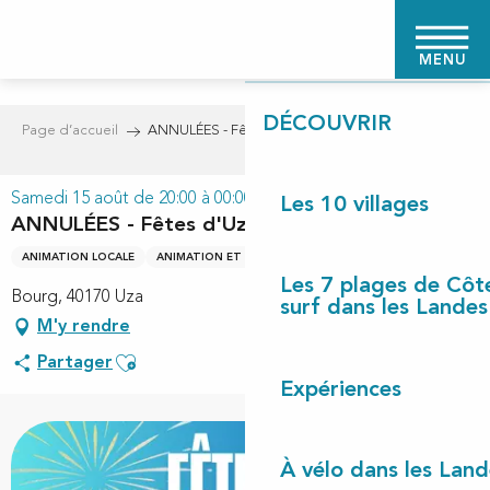
Aller
PAGE D'ACCUEIL
au
MENU
contenu
principal
DÉCOUVRIR
Page d’accueil
ANNULÉES - Fêtes d'Uza
Samedi 15 août de 20:00 à 00:00
Les 10 villages
ANNULÉES - Fêtes d'Uza
ANIMATION LOCALE
ANIMATION ET FÊTE LOCALE
Les 7 plages de Côt
Bourg, 40170 Uza
surf dans les Landes
M'y rendre
Ajouter aux favoris
Partager
Expériences
+3 photos
À vélo dans les Land