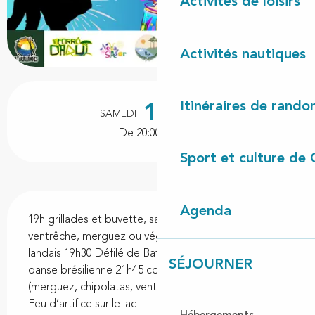
Activités de loisirs
Activités nautiques
Ouverture et coordonnées
Itinéraires de rando
15
SAMEDI
AOÛT
De 20:00 à 00:00
Sport et culture de 
Description
Agenda
19h grillades et buvette, sandwichs (chipolatas, 
ventrêche, merguez ou végétarien), frites, pastis 
landais 19h30 Défilé de Batucada. 21h Initiation 
SÉJOURNER
danse brésilienne 21h45 concert brésilien Grillades 
(merguez, chipolatas, ventrèche...), frites, pastis. 23h 
Feu d’artifice sur le lac