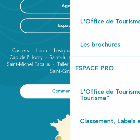
Agenda
L'Office de Tourism
Espace Pro
Les brochures
Castets
Léon
Lévignacq
Linxe
Lit-et-Mixe
Cap de l'Homy
Saint-Julien-en-Born
Contis plage
Saint-Michel Escalus
Taller
Uza
Vielle-Saint-Girons
ESPACE PRO
Saint-Girons plage
Comment venir ?
L'Office de Tourism
Tourisme"
Classement, Labels