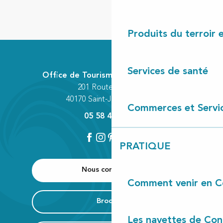
Produits du terroir 
Services de santé
Office de Tourisme Communautaire
201 Route des Lacs
40170 Saint-Julien-en-Born
Commerces et Servi
05 58 42 89 80
PRATIQUE
Nous contacter
Comment venir en C
Brochure
Les navettes de Con