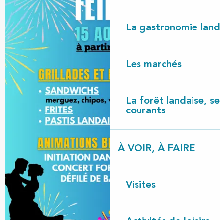
La gastronomie land
Les marchés
La forêt landaise, ses
courants
À VOIR, À FAIRE
Visites