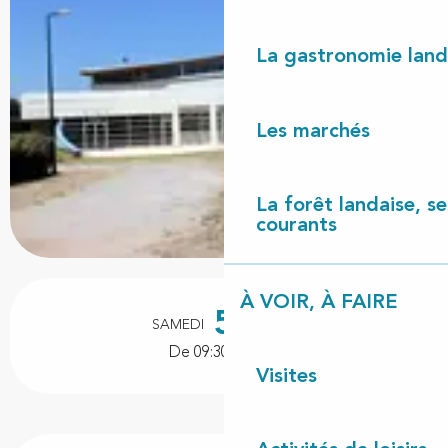
La gastronomie land
Les marchés
La forêt landaise, ses
courants
Ouverture et coordonnées
À VOIR, À FAIRE
5
SAMEDI
SEPTEMBRE
De 09:30 à 12:30
Visites