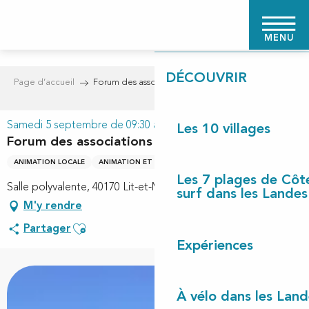
Aller
PAGE D'ACCUEIL
au
MENU
contenu
principal
DÉCOUVRIR
Page d’accueil
Forum des associations
Samedi 5 septembre de 09:30 à 12:30
Les 10 villages
Forum des associations
ANIMATION LOCALE
ANIMATION ET FÊTE LOCALE
Les 7 plages de Côt
Salle polyvalente, 40170 Lit-et-Mixe
surf dans les Landes
M'y rendre
Ajouter aux favoris
Partager
Expériences
À vélo dans les Land