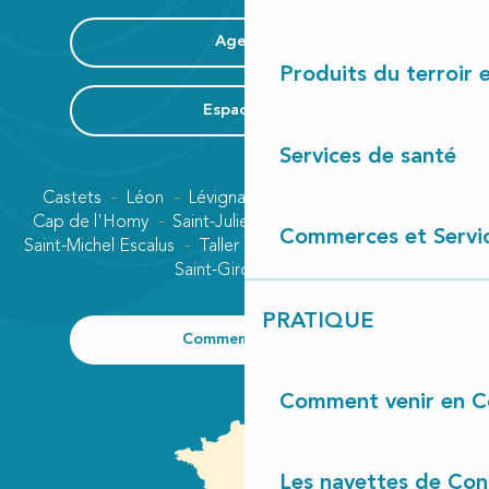
Agenda
Produits du terroir 
Espace Pro
Services de santé
Castets
Léon
Lévignacq
Linxe
Lit-et-Mixe
Cap de l'Homy
Saint-Julien-en-Born
Contis plage
Commerces et Servi
Saint-Michel Escalus
Taller
Uza
Vielle-Saint-Girons
Saint-Girons plage
PRATIQUE
Comment venir ?
Comment venir en C
Les navettes de Con