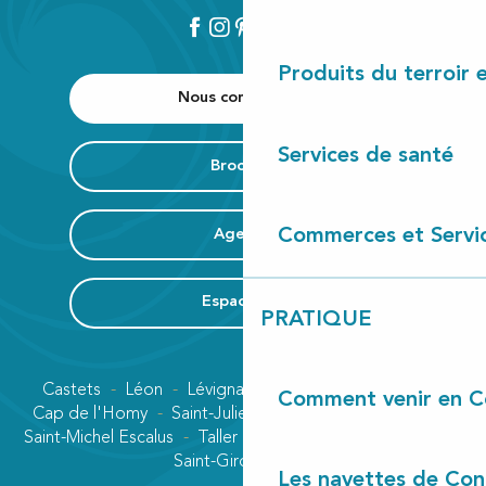
Produits du terroir 
Nous contacter
Services de santé
Brochure
Commerces et Servi
Agenda
Espace Pro
PRATIQUE
Castets
Léon
Lévignacq
Linxe
Lit-et-Mixe
Comment venir en C
Cap de l'Homy
Saint-Julien-en-Born
Contis plage
Saint-Michel Escalus
Taller
Uza
Vielle-Saint-Girons
Saint-Girons plage
Les navettes de Con