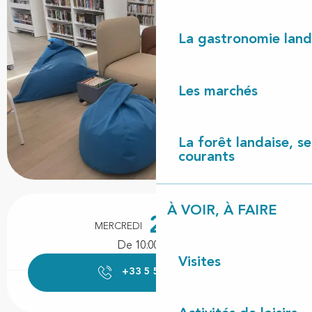
La gastronomie land
Les marchés
La forêt landaise, ses
courants
Ouverture et coordonnées
À VOIR, À FAIRE
2
MERCREDI
DÉCEMBRE
De 10:00 à 11:00
Visites
+33 5 58 42 72
▒▒