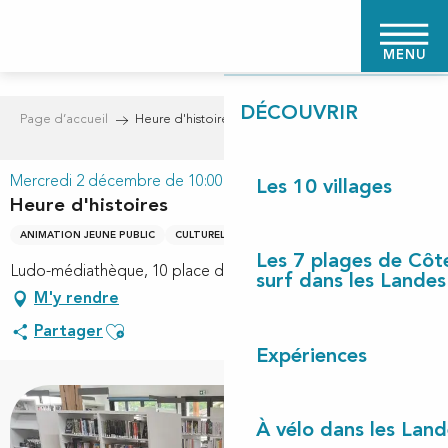
Aller
PAGE D'ACCUEIL
au
MENU
contenu
principal
DÉCOUVRIR
Page d’accueil
Heure d'histoires
Mercredi 2 décembre de 10:00 à 11:00
Les 10 villages
Heure d'histoires
ANIMATION JEUNE PUBLIC
CULTURELLE
Les 7 plages de Côt
Ludo-médiathèque, 10 place des écoles, 40170 Lit-et-Mixe
surf dans les Landes
M'y rendre
Ajouter aux favoris
Partager
Expériences
À vélo dans les Land