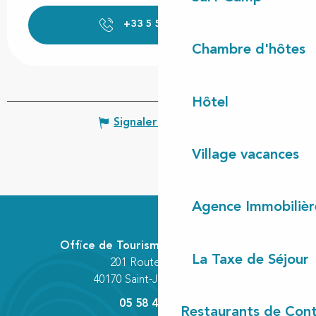
+33 5 58 42 72
▒▒
Chambre d'hôtes
Hôtel
Signaler une erreur
Village vacances
Agence Immobilièr
Office de Tourisme Communautaire
La Taxe de Séjour
201 Route des Lacs
40170 Saint-Julien-en-Born
05 58 42 89 80
Restaurants de Cont