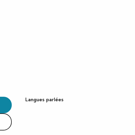
Langues parlées
Langues parlées