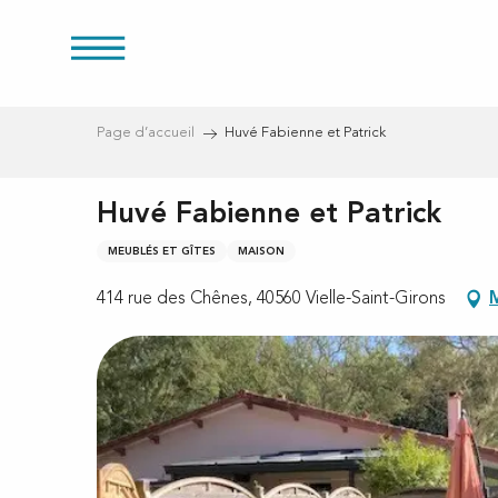
res
Aller
au
contenu
principal
Page d’accueil
Huvé Fabienne et Patrick
Huvé Fabienne et Patrick
s
MEUBLÉS ET GÎTES
MAISON
414 rue des Chênes, 40560 Vielle-Saint-Girons