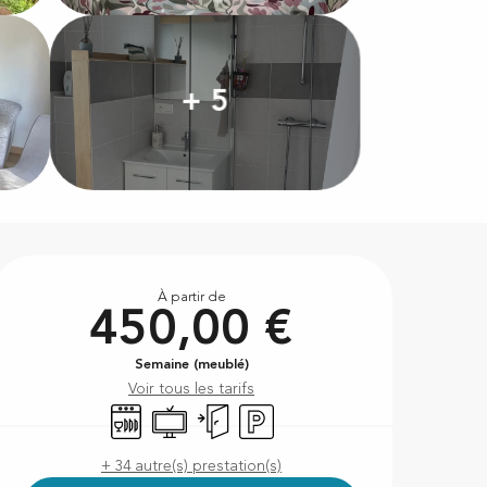
+ 5
Ouverture et coordonnées
À partir de
450,00 €
Semaine (meublé)
Voir tous les tarifs
Lave vaisselle
Télévision
Entrée indépendante
Parking
+ 34 autre(s) prestation(s)