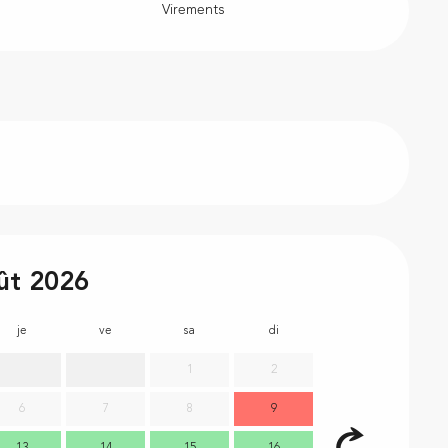
Virements
ût 2026
je
ve
sa
di
lu
m
1
2
6
7
8
9
7