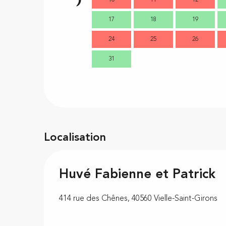
10
11
12
17
18
19
24
25
26
31
Localisation
Huvé Fabienne et Patrick
414 rue des Chênes, 40560 Vielle-Saint-Girons