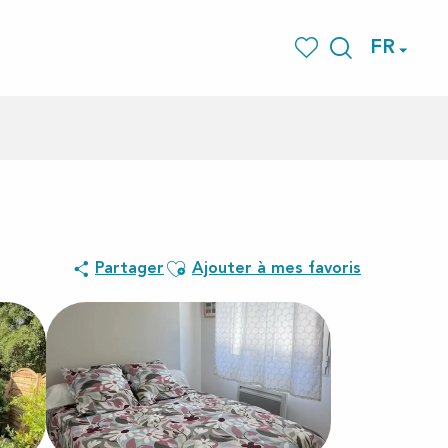
FR
Recherche
Voir les favoris
Ajouter aux favoris
Partager
Ajouter à mes favoris