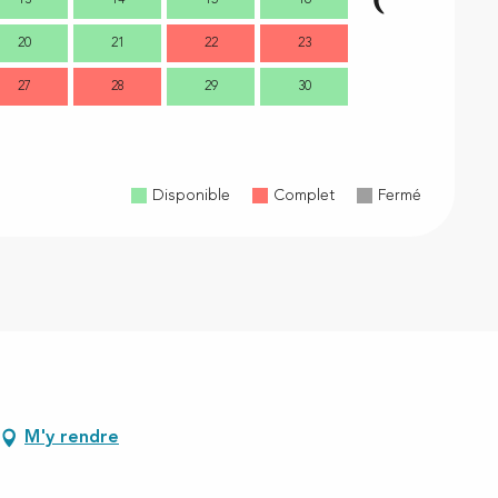
13
14
15
16
14
1
20
21
22
23
21
2
27
28
29
30
28
2
Disponible
Complet
Fermé
M'y rendre