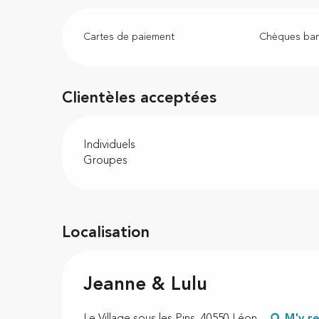
Cartes de paiement
Chèques ban
Clientèles acceptées
Individuels
Groupes
Localisation
Jeanne & Lulu
Le Village sous les Pins, 40550 Léon
M'y r