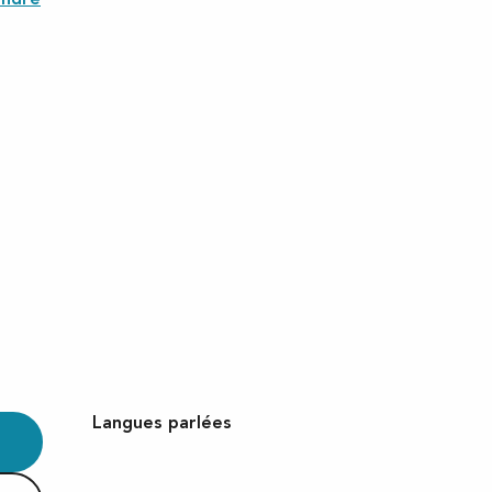
Langues parlées
Langues parlées