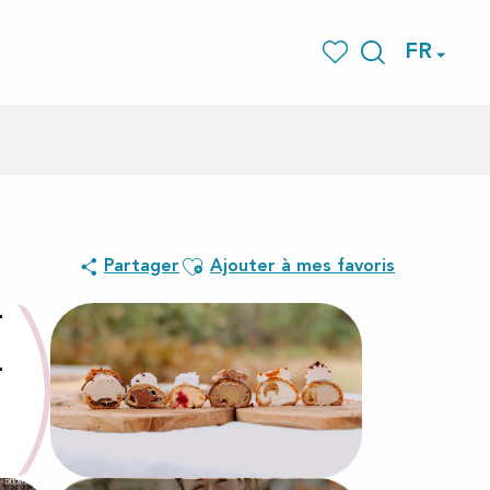
FR
Recherche
Voir les favoris
Ajouter aux favoris
Partager
Ajouter à mes favoris