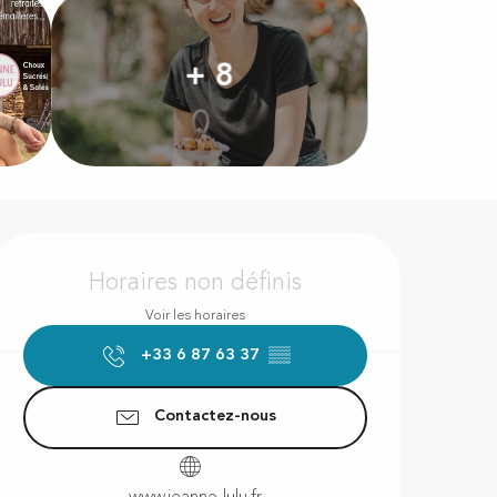
+ 8
Ouverture et coordonnées
Horaires non définis
Voir les horaires
+33 6 87 63 37
▒▒
Contactez-nous