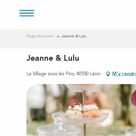
res
Aller
au
contenu
principal
Page d’accueil
Jeanne & Lulu
Jeanne & Lulu
s
Le Village sous les Pins, 40550 Léon
M'y rendr