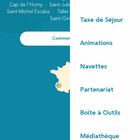
Cap de l'Homy
Saint-Julien-en-Born
Contis plage
Saint-Michel Escalus
Taller
Uza
Vielle-Saint-Girons
Saint-Girons plage
Taxe de Séjour
Comment venir ?
Animations
Navettes
Partenariat
Boîte à Outils
Médiathèque