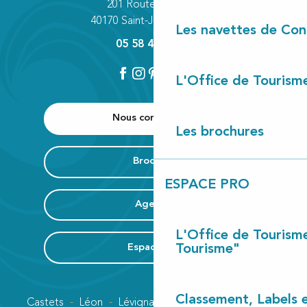
201 Route des Lacs
40170 Saint-Julien-en-Born
Les navettes de Con
05 58 42 89 80
L'Office de Tourism
Nous contacter
Les brochures
Brochure
ESPACE PRO
Agenda
L'Office de Tourism
Espace Pro
Tourisme"
Classement, Labels
Castets
Léon
Lévignacq
Linxe
Lit-et-Mixe