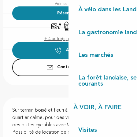
Voir les horaires
À vélo dans les Land
Réserver
Branchements électriques
Jeux pour enfants / Espace jeux
Animaux acceptés
La gastronomie land
+ 4 autre(s) prestation(s)
Appeler
Les marchés
Contactez-nous
La forêt landaise, ses
courants
Description
À VOIR, À FAIRE
Sur terrain boisé et fleuri à 6 km de l'océan, dans 
quartier calme, pour des vacances en famille, près 
des pistes cyclables avec Wifi. 25 emplacements. 
Visites
Possibilité de location de caravanes. Jeux pour 