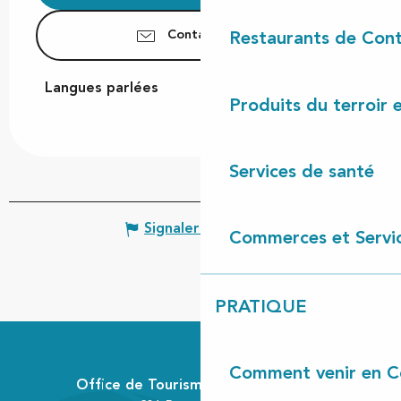
Contactez-nous
Restaurants de Cont
Langues parlées
Langues parlées
Produits du terroir 
Services de santé
Signaler une erreur
Commerces et Servi
PRATIQUE
Comment venir en C
Office de Tourisme Communautaire