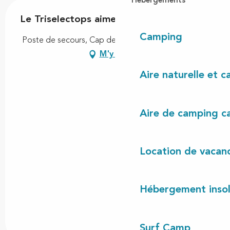
Hébergements
Le Triselectops aime sa plage
Camping
Poste de secours, Cap de l'Homy, 40170 Lit-et-Mixe
M'y rendre
Aire naturelle et 
Aire de camping c
Location de vacan
Hébergement insol
Surf Camp