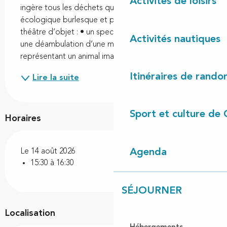
Activités de loisirs
ingère tous les déchets qu'il trouve... Une fable 
écologique burlesque et poétique basée sur le 
théâtre d’objet : • un spectacle visuel avant tout, • 
Activités nautiques
une déambulation d’une marionnette géante, 
représentant un animal imaginaire se nourrissant de...
Itinéraires de rando
Lire la suite
Sport et culture de 
Horaires
Agenda
Le 14 août 2026
15:30 à 16:30
SÉJOURNER
Localisation