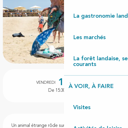
La gastronomie land
Les marchés
La forêt landaise, ses
courants
Ouverture et coordonnées
14
VENDREDI
AOÛT
À VOIR, À FAIRE
De 15:30 à 16:30
Visites
Description
Un animal étrange rôde sur les plages landaises et 