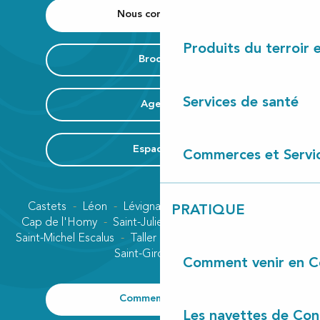
Nous contacter
Produits du terroir 
Brochure
Services de santé
Agenda
Espace Pro
Commerces et Servi
Castets
Léon
Lévignacq
Linxe
Lit-et-Mixe
PRATIQUE
Cap de l'Homy
Saint-Julien-en-Born
Contis plage
Saint-Michel Escalus
Taller
Uza
Vielle-Saint-Girons
Saint-Girons plage
Comment venir en C
Comment venir ?
Les navettes de Con