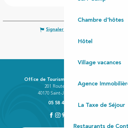
Chambre d'hôtes
Signaler une erreur
Hôtel
Village vacances
Office de Tourisme Communautaire
Agence Immobilièr
201 Route des Lacs
40170 Saint-Julien-en-Born
05 58 42 89 80
La Taxe de Séjour
Restaurants de Cont