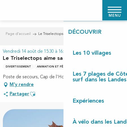
Aller
PAGE D'ACCUEIL
au
MENU
contenu
principal
DÉCOUVRIR
Page d’accueil
Le Triselectops aime sa plage
Vendredi 14 août de 15:30 à 16:30
Les 10 villages
Le Triselectops aime sa plage
DIVERTISSEMENT
ANIMATION ET FÊTE LOCALE
NATURE ET DÉTENTE
Les 7 plages de Côt
Poste de secours, Cap de l'Homy, 40170 Lit-et-Mixe
surf dans les Landes
M'y rendre
Ajouter aux favoris
Partager
Expériences
À vélo dans les Land