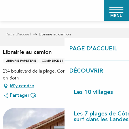
Aller
au
MENU
contenu
principal
Page d’accueil
Librairie au camion
PAGE D'ACCUEIL
Librairie au camion
LIBRAIRIE-PAPETERIE
COMMERCE ET SERVICE
DÉCOUVRIR
234 boulevard de la plage, Contis-Plage, 40170 Saint-Julien-
en-Born
M'y rendre
Les 10 villages
Ajouter aux favoris
Partager
Les 7 plages de Côt
surf dans les Landes