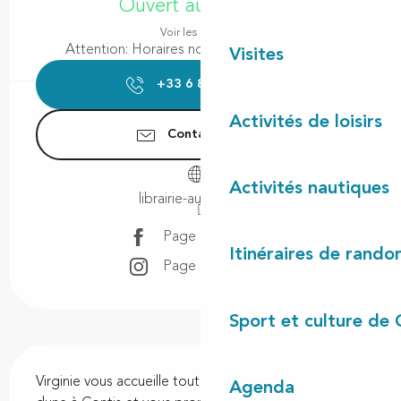
Ouvert aujourd'hui
Voir les horaires
Attention: Horaires non garantis aujourd'hui
Visites
+33 6 81 21 65
▒▒
Activités de loisirs
Contactez-nous
Activités nautiques
librairie-au-camion.fr
Page Facebook
Itinéraires de rando
Page Instagram
Sport et culture de 
Description
Virginie vous accueille toute l'année au pied de la 
Agenda