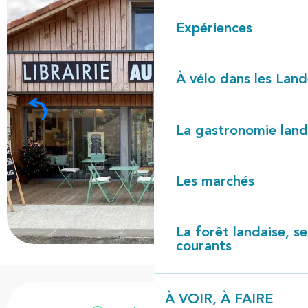
Expériences
À vélo dans les Land
La gastronomie land
Les marchés
La forêt landaise, ses
courants
Ouverture et coordonnées
À VOIR, À FAIRE