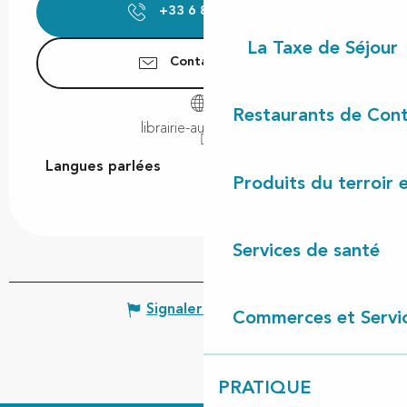
+33 6 81 21 65
▒▒
La Taxe de Séjour
Contactez-nous
Restaurants de Cont
librairie-au-camion.fr
Langues parlées
Langues parlées
Produits du terroir 
Services de santé
Signaler une erreur
Commerces et Servi
PRATIQUE