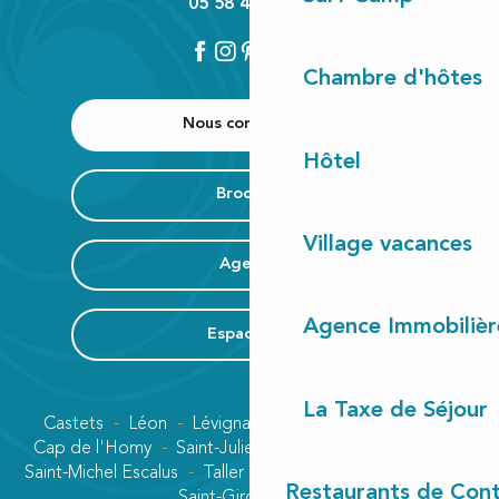
05 58 42 89 80
Chambre d'hôtes
Nous contacter
Hôtel
Brochure
Village vacances
Agenda
Agence Immobilièr
Espace Pro
La Taxe de Séjour
Castets
Léon
Lévignacq
Linxe
Lit-et-Mixe
Cap de l'Homy
Saint-Julien-en-Born
Contis plage
Saint-Michel Escalus
Taller
Uza
Vielle-Saint-Girons
Restaurants de Cont
Saint-Girons plage