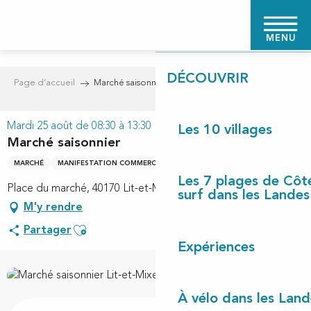
Aller
PAGE D'ACCUEIL
au
MENU
contenu
principal
DÉCOUVRIR
Page d’accueil
Marché saisonnier
Mardi 25 août de 08:30 à 13:30
Les 10 villages
Marché saisonnier
MARCHÉ
MANIFESTATION COMMERCIALE
MARCHÉ ESTIVAL
Les 7 plages de Côt
Place du marché, 40170 Lit-et-Mixe
surf dans les Landes
M'y rendre
Ajouter aux favoris
Partager
Expériences
À vélo dans les Land
Ouverture et coordonnées