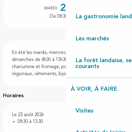
25
MARDI
AOÛT
La gastronomie land
De 08:30 à 13:30
Les marchés
Description
En été les mardis, mercredis, jeudis, samedis, et 
dimanches de 8h30 à 13h30 : Fruits et légumes, 
La forêt landaise, ses
courants
charcuterie et fromage, poissonnier, produits 
régionaux, vêtements, bijoux et décoration.
À VOIR, À FAIRE
Horaires
Visites
Le 25 août 2026
08:30 à 13:30