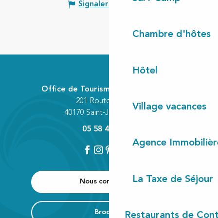
Signaler une erreur
Chambre d'hôtes
Hôtel
Office de Tourisme Communautaire
201 Route des Lacs
Village vacances
40170 Saint-Julien-en-Born
05 58 42 89 80
Agence Immobilièr
La Taxe de Séjour
Nous contacter
Brochure
Restaurants de Cont