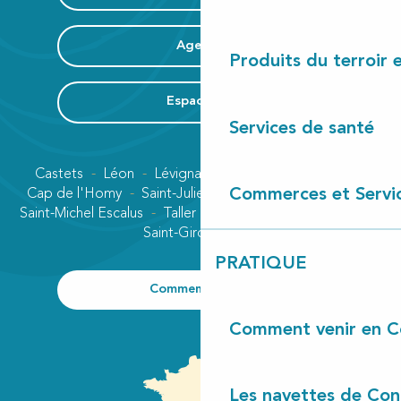
Agenda
Produits du terroir 
Espace Pro
Services de santé
Castets
Léon
Lévignacq
Linxe
Lit-et-Mixe
Commerces et Servi
Cap de l'Homy
Saint-Julien-en-Born
Contis plage
Saint-Michel Escalus
Taller
Uza
Vielle-Saint-Girons
Saint-Girons plage
PRATIQUE
Comment venir ?
Comment venir en C
Les navettes de Con