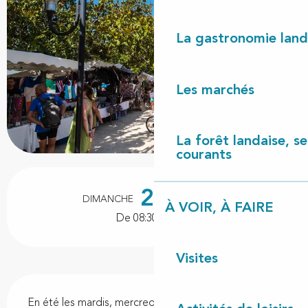
La gastronomie land
Les marchés
La forêt landaise, ses
courants
Ouverture et coordonnées
23
DIMANCHE
AOÛT
À VOIR, À FAIRE
De 08:30 à 13:30
Visites
Description
En été les mardis, mercredis, jeudis, samedis, et 