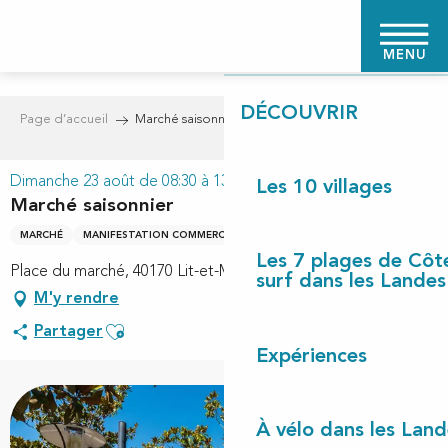
Aller
PAGE D'ACCUEIL
au
MENU
contenu
principal
DÉCOUVRIR
Page d’accueil
Marché saisonnier
Dimanche 23 août de 08:30 à 13:30
Les 10 villages
Marché saisonnier
MARCHÉ
MANIFESTATION COMMERCIALE
MARCHÉ ESTIVAL
Les 7 plages de Côt
Place du marché, 40170 Lit-et-Mixe
surf dans les Landes
M'y rendre
Ajouter aux favoris
Partager
Expériences
À vélo dans les Land