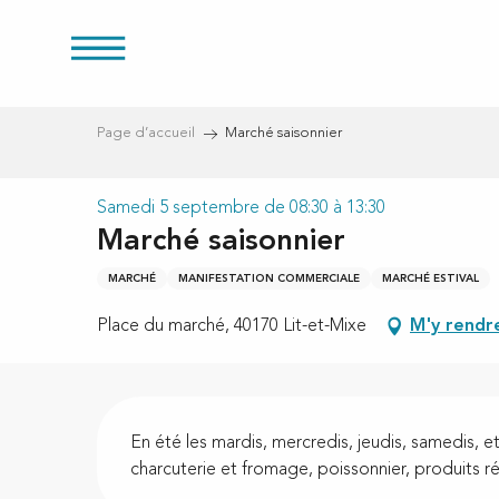
res
Aller
au
contenu
principal
Page d’accueil
Marché saisonnier
Samedi 5 septembre de 08:30 à 13:30
s
Marché saisonnier
MARCHÉ
MANIFESTATION COMMERCIALE
MARCHÉ ESTIVAL
Place du marché, 40170 Lit-et-Mixe
M'y rendr
Description
En été les mardis, mercredis, jeudis, samedis, e
charcuterie et fromage, poissonnier, produits r