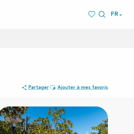
FR
Recherche
Voir les favoris
Ajouter aux favoris
Partager
Ajouter à mes favoris