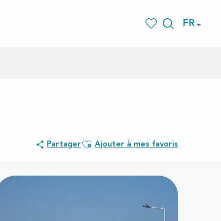
FR
Recherche
Voir les favoris
Ajouter aux favoris
Partager
Ajouter à mes favoris