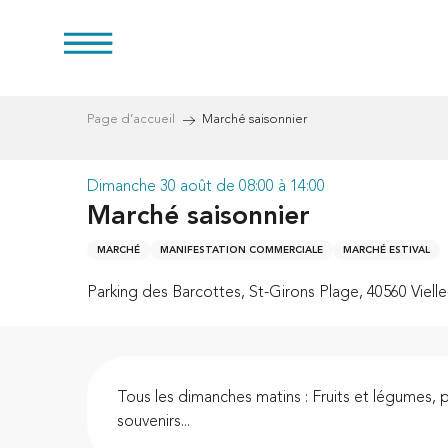
res
Aller
au
contenu
principal
Page d’accueil
Marché saisonnier
Dimanche 30 août de 08:00 à 14:00
s
Marché saisonnier
MARCHÉ
MANIFESTATION COMMERCIALE
MARCHÉ ESTIVAL
Parking des Barcottes, St-Girons Plage, 40560 Vielle
Description
Tous les dimanches matins : Fruits et légumes, 
souvenirs...