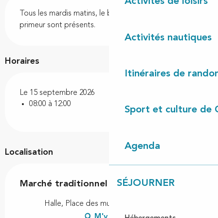
Description
Activités de loisirs
Tous les mardis matins, le boucher/charcutier et le 
primeur sont présents.
Activités nautiques
Horaires
Itinéraires de rando
Le 15 septembre 2026
08:00 à 12:00
Sport et culture de 
Agenda
Localisation
SÉJOURNER
Marché traditionnel
Halle, Place des muletiers, 40260 Linxe
M'y rendre