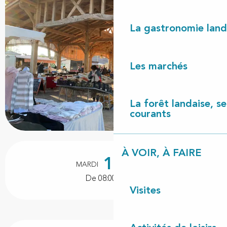
La gastronomie land
Les marchés
La forêt landaise, ses
courants
Ouverture et coordonnées
À VOIR, À FAIRE
15
MARDI
SEPTEMBRE
De 08:00 à 12:00
Visites