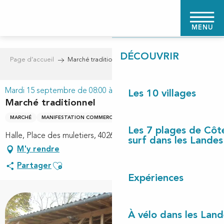
Aller
PAGE D'ACCUEIL
au
MENU
contenu
principal
DÉCOUVRIR
Page d’accueil
Marché traditionnel
Mardi 15 septembre de 08:00 à 12:00
Les 10 villages
Marché traditionnel
MARCHÉ
MANIFESTATION COMMERCIALE
Les 7 plages de Côt
Halle, Place des muletiers, 40260 Linxe
surf dans les Landes
M'y rendre
Ajouter aux favoris
Partager
Expériences
À vélo dans les Land