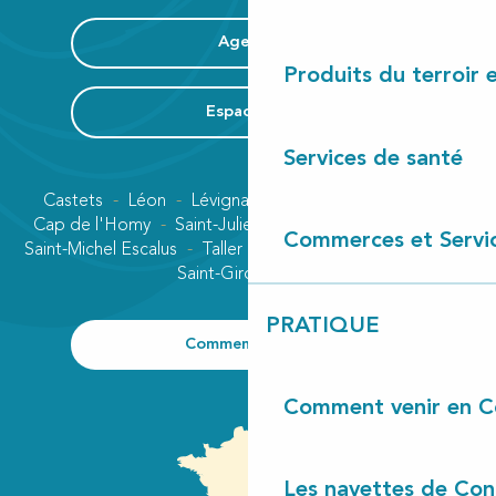
Agenda
Produits du terroir 
Espace Pro
Services de santé
Castets
Léon
Lévignacq
Linxe
Lit-et-Mixe
Cap de l'Homy
Saint-Julien-en-Born
Contis plage
Commerces et Servi
Saint-Michel Escalus
Taller
Uza
Vielle-Saint-Girons
Saint-Girons plage
PRATIQUE
Comment venir ?
Comment venir en C
Les navettes de Con