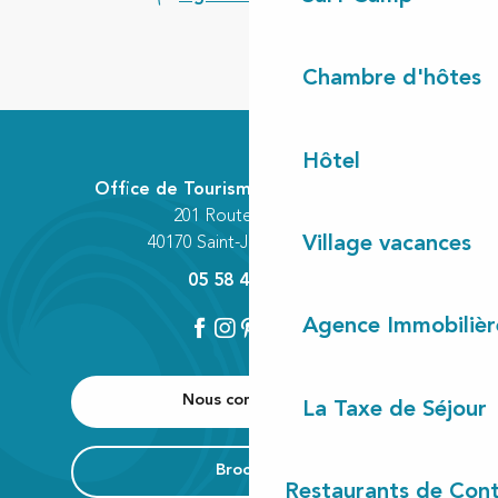
Chambre d'hôtes
Hôtel
Office de Tourisme Communautaire
201 Route des Lacs
Village vacances
40170 Saint-Julien-en-Born
05 58 42 89 80
Agence Immobilièr
Nous contacter
La Taxe de Séjour
Brochure
Restaurants de Cont