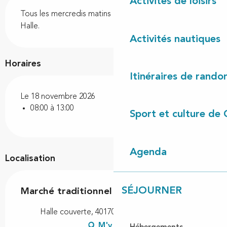
Description
Activités de loisirs
Tous les mercredis matins marché couvert sous la 
Halle.
Activités nautiques
Horaires
Itinéraires de rando
Le 18 novembre 2026
08:00 à 13:00
Sport et culture de 
Agenda
Localisation
SÉJOURNER
Marché traditionnel
Halle couverte, 40170 Saint-Julien-en-Born
M'y rendre