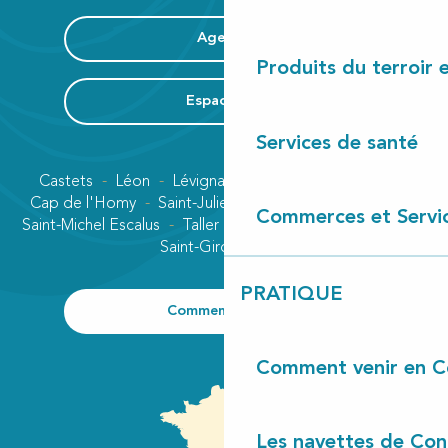
Agenda
Produits du terroir 
Espace Pro
Services de santé
Castets
Léon
Lévignacq
Linxe
Lit-et-Mixe
Cap de l'Homy
Saint-Julien-en-Born
Contis plage
Commerces et Servi
Saint-Michel Escalus
Taller
Uza
Vielle-Saint-Girons
Saint-Girons plage
PRATIQUE
Comment venir ?
Comment venir en C
Les navettes de Con