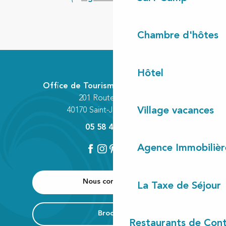
Chambre d'hôtes
Hôtel
Office de Tourisme Communautaire
201 Route des Lacs
Village vacances
40170 Saint-Julien-en-Born
05 58 42 89 80
Agence Immobilièr
Nous contacter
La Taxe de Séjour
Brochure
Restaurants de Cont