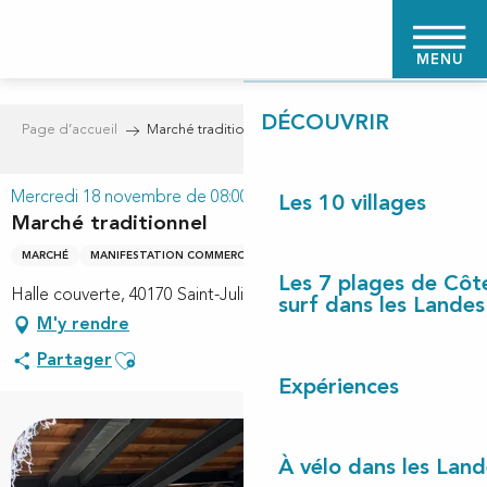
Aller
PAGE D'ACCUEIL
au
MENU
contenu
principal
DÉCOUVRIR
Page d’accueil
Marché traditionnel
Mercredi 18 novembre de 08:00 à 13:00
Les 10 villages
Marché traditionnel
MARCHÉ
MANIFESTATION COMMERCIALE
Les 7 plages de Côt
Halle couverte, 40170 Saint-Julien-en-Born
surf dans les Landes
M'y rendre
Ajouter aux favoris
Partager
Expériences
À vélo dans les Land