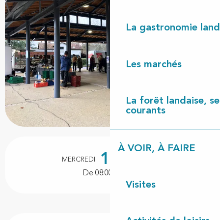
La gastronomie land
Les marchés
La forêt landaise, ses
courants
Ouverture et coordonnées
À VOIR, À FAIRE
18
MERCREDI
NOVEMBRE
De 08:00 à 13:00
Visites