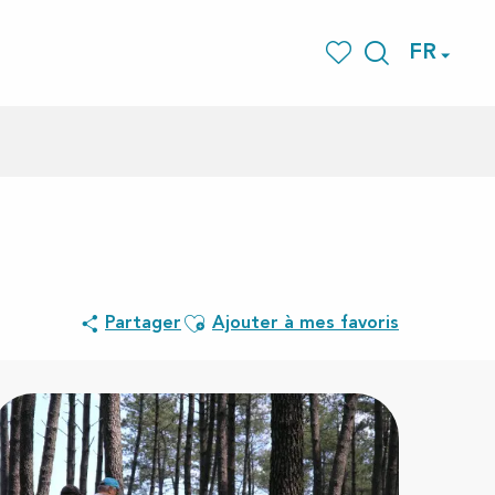
FR
Recherche
Voir les favoris
Ajouter aux favoris
Partager
Ajouter à mes favoris