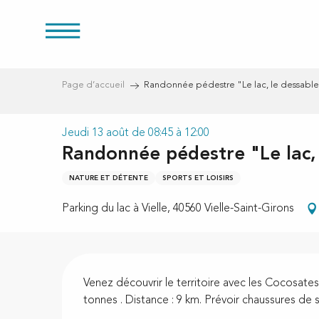
res
Aller
au
contenu
principal
Page d’accueil
Randonnée pédestre "Le lac, le dessableu
Jeudi 13 août de 08:45 à 12:00
s
Randonnée pédestre "Le lac, 
NATURE ET DÉTENTE
SPORTS ET LOISIRS
Parking du lac à Vielle, 40560 Vielle-Saint-Girons
Description
Venez découvrir le territoire avec les Cocosates
tonnes . Distance : 9 km. Prévoir chaussures de 