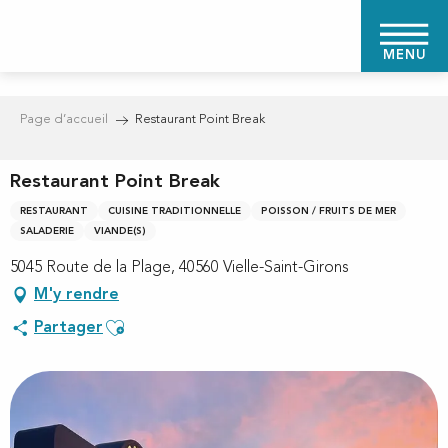
Aller
au
MENU
contenu
principal
Page d’accueil
Restaurant Point Break
Restaurant Point Break
RESTAURANT
CUISINE TRADITIONNELLE
POISSON / FRUITS DE MER
SALADERIE
VIANDE(S)
5045 Route de la Plage, 40560 Vielle-Saint-Girons
M'y rendre
Ajouter aux favoris
Partager