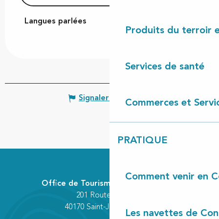
Langues parlées
Langues parlées
Produits du terroir 
Services de santé
Signaler une erreur
Commerces et Servi
PRATIQUE
Comment venir en C
Office de Tourisme Communautaire
201 Route des Lacs
40170 Saint-Julien-en-Born
Les navettes de Con