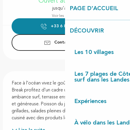
Ouvert aujourd'hui
PAGE D'ACCUEIL
jusqu'à 15:00
Voir les horaires
+33 6 88 76 92
▒▒
DÉCOUVRIR
Contactez-nous
Les 10 villages
Les 7 plages de Côt
Description
surf dans les Landes
Face à l’océan vivez le goût des vacances ! Au Point 
Break profitez d’un cadre unique en bord de plage : 
ambiance surf, terrasse ensoleillée et cuisine fraîche 
Expériences
et généreuse. Poisson du jour, fruits de mer, 
grillades, salades pleines de saveurs…Tout est 
cuisiné avec des produits locaux et de saison....
À vélo dans les Land