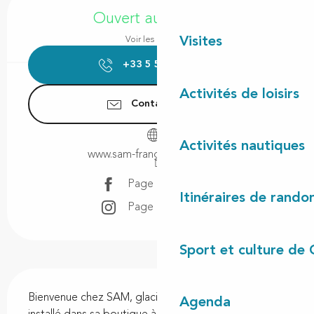
Ouvert aujourd'hui
Visites
Voir les horaires
+33 5 58 89 11
▒▒
Activités de loisirs
Contactez-nous
Activités nautiques
www.sam-franginsfrangines.fr
Page Facebook
Itinéraires de rando
Page Instagram
Sport et culture de 
Description
Bienvenue chez SAM, glacier, pâtissier, chocolatier 
Agenda