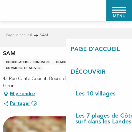
Aller
au
MENU
contenu
principal
Page d’accueil
SAM
PAGE D'ACCUEIL
SAM
CHOCOLATERIE / CONFISERIE
GLACIER
SALON DE THÉ
COMMERCE ET SERVICE
DÉCOUVRIR
43 Rue Cante Coucut, Bourg de Vielle, 40560 Vielle-Saint-
Girons
Les 10 villages
M'y rendre
Ajouter aux favoris
Partager
Les 7 plages de Côt
surf dans les Landes