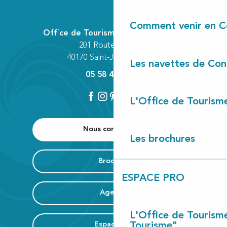
Comment venir en C
Office de Tourisme Communautaire
201 Route des Lacs
40170 Saint-Julien-en-Born
Les navettes de Con
05 58 42 89 80
L'Office de Tourism
Nous contacter
Les brochures
Brochure
ESPACE PRO
Agenda
L'Office de Tourism
Tourisme"
Espace Pro