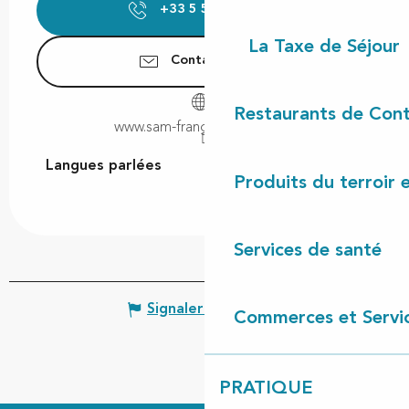
+33 5 58 89 11
▒▒
La Taxe de Séjour
Contactez-nous
Restaurants de Cont
www.sam-franginsfrangines.fr
Langues parlées
Langues parlées
Produits du terroir 
Services de santé
Signaler une erreur
Commerces et Servi
PRATIQUE