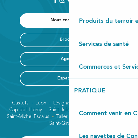
Nous contacter
Produits du terroir 
Brochure
Services de santé
Agenda
Commerces et Servi
Espace Pro
PRATIQUE
Castets
Léon
Lévignacq
Linxe
Lit-et-Mixe
Cap de l'Homy
Saint-Julien-en-Born
Contis plage
Comment venir en C
Saint-Michel Escalus
Taller
Uza
Vielle-Saint-Girons
Saint-Girons plage
Les navettes de Con