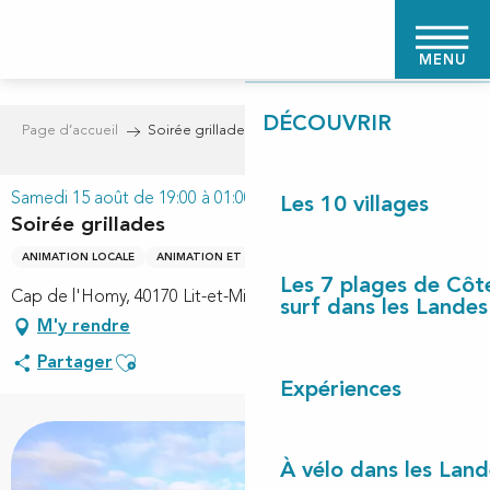
Aller
PAGE D'ACCUEIL
au
MENU
contenu
principal
DÉCOUVRIR
Page d’accueil
Soirée grillades
Samedi 15 août de 19:00 à 01:00
Les 10 villages
Soirée grillades
ANIMATION LOCALE
ANIMATION ET FÊTE LOCALE
Les 7 plages de Côt
Cap de l'Homy, 40170 Lit-et-Mixe
surf dans les Landes
M'y rendre
Ajouter aux favoris
Partager
Expériences
À vélo dans les Land