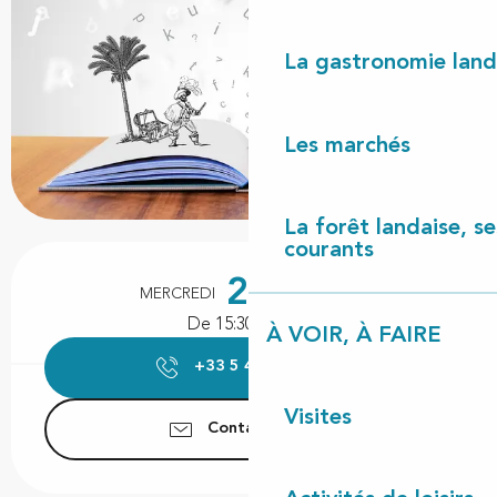
La gastronomie land
Les marchés
La forêt landaise, ses
courants
Ouverture et coordonnées
28
MERCREDI
OCTOBRE
De 15:30 à 16:30
À VOIR, À FAIRE
+33 5 47 55 63
▒▒
Visites
Contactez-nous