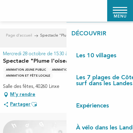
Aller
PAGE D'ACCUEIL
au
MENU
contenu
principal
DÉCOUVRIR
Page d’accueil
Spectacle "Plume l'oiseau chanteur"
Mercredi 28 octobre de 15:30 à 16:30
Les 10 villages
Spectacle "Plume l'oiseau chanteur"
ANIMATION JEUNE PUBLIC
ANIMATION LOCALE
DIVERTISSEMENT
ANIMATION ET FÊTE LOCALE
Les 7 plages de Côt
surf dans les Landes
Salle des fêtes, 40260 Linxe
M'y rendre
Ajouter aux favoris
Partager
Expériences
À vélo dans les Land