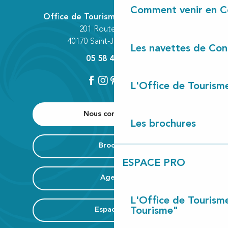
Comment venir en C
Office de Tourisme Communautaire
201 Route des Lacs
40170 Saint-Julien-en-Born
Les navettes de Con
05 58 42 89 80
L'Office de Tourism
Nous contacter
Les brochures
Brochure
ESPACE PRO
Agenda
L'Office de Tourism
Espace Pro
Tourisme"