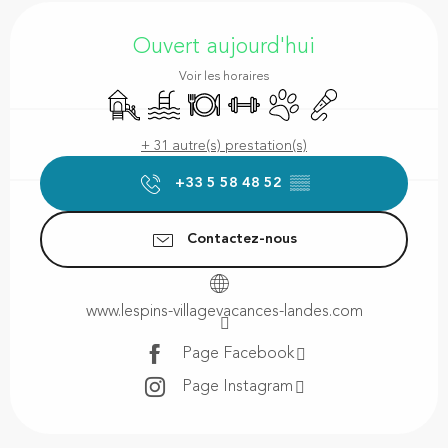
Ouverture et coordonnées
Ouvert aujourd'hui
Voir les horaires
Jeux pour enfants / Espace jeux
Piscine
Restaurant
Salle de sport
Animaux acceptés
Animation
+ 31 autre(s) prestation(s)
+33 5 58 48 52
▒▒
Contactez-nous
www.lespins-villagevacances-landes.com
Page Facebook
Page Instagram