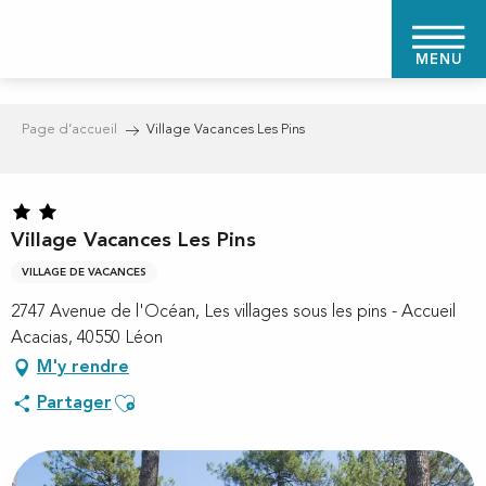
Aller
au
MENU
contenu
principal
Page d’accueil
Village Vacances Les Pins
Village Vacances Les Pins
VILLAGE DE VACANCES
2747 Avenue de l'Océan, Les villages sous les pins - Accueil
Acacias, 40550 Léon
M'y rendre
Ajouter aux favoris
Partager