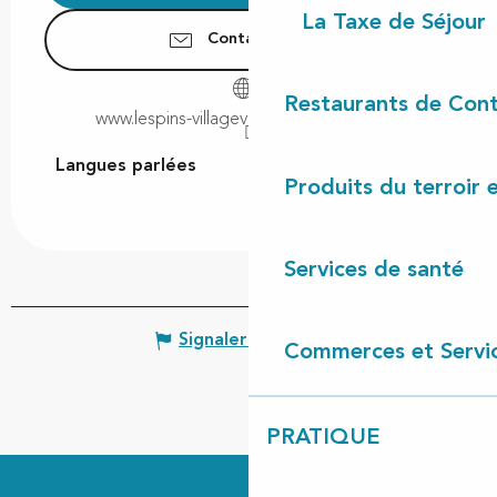
La Taxe de Séjour
Contactez-nous
Restaurants de Cont
www.lespins-villagevacances-landes.com
Langues parlées
Langues parlées
Produits du terroir 
Services de santé
Signaler une erreur
Commerces et Servi
PRATIQUE