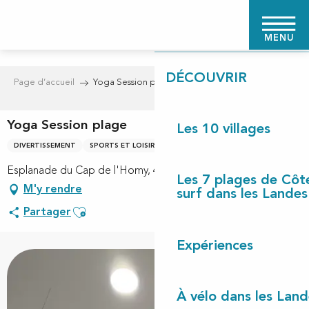
Aller
PAGE D'ACCUEIL
au
MENU
contenu
principal
DÉCOUVRIR
Page d’accueil
Yoga Session plage
Yoga Session plage
Les 10 villages
DIVERTISSEMENT
SPORTS ET LOISIRS
Esplanade du Cap de l'Homy, 40170 Lit-et-Mixe
Les 7 plages de Côt
M'y rendre
surf dans les Landes
Ajouter aux favoris
Partager
Expériences
À vélo dans les Land