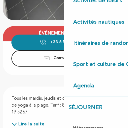
Activités de loisirs
Activités nautiques
Ouverture et coordonnées
ÉVÉNEMENT TERMINÉ
+33 6 59 19 52
▒▒
Itinéraires de rando
Contactez-nous
Sport et culture de 
Agenda
Description
Tous les mardis, jeudis et dimanches de l'été, séance 
de yoga à la plage. Tarif : 8€ Sur inscription au 06 59 
SÉJOURNER
19 52 67.
Lire la suite