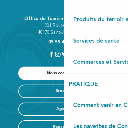
Office de Tourisme Communautaire
Produits du terroir 
201 Route des Lacs
40170 Saint-Julien-en-Born
Services de santé
05 58 42 89 80
Commerces et Servi
Nous contacter
PRATIQUE
Brochure
Comment venir en C
Agenda
Les navettes de Con
Espace Pro