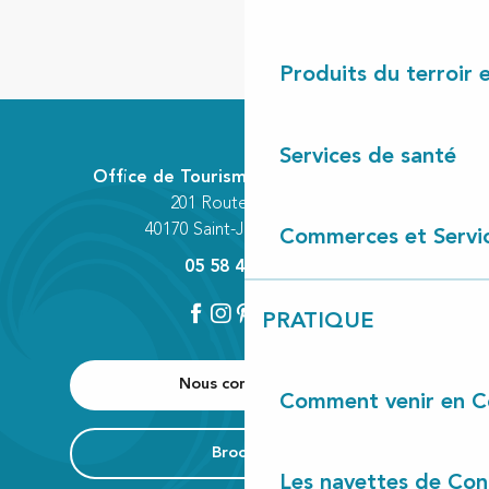
Produits du terroir 
Services de santé
Office de Tourisme Communautaire
201 Route des Lacs
40170 Saint-Julien-en-Born
Commerces et Servi
05 58 42 89 80
PRATIQUE
Nous contacter
Comment venir en C
Brochure
Les navettes de Con