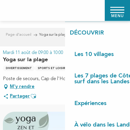
Aller
PAGE D'ACCUEIL
au
MENU
contenu
principal
DÉCOUVRIR
Page d’accueil
Yoga sur la plage
Mardi 11 août de 09:00 à 10:00
Les 10 villages
Yoga sur la plage
DIVERTISSEMENT
SPORTS ET LOISIRS
Les 7 plages de Côt
Poste de secours, Cap de l'Homy, 40170 Lit-et-Mixe
surf dans les Landes
M'y rendre
Ajouter aux favoris
Partager
Expériences
À vélo dans les Land