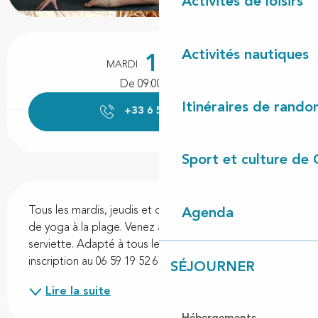
Activités de loisirs
Ouverture et coordonnées
Activités nautiques
11
MARDI
AOÛT
De 09:00 à 10:00
Itinéraires de rando
+33 6 59 19 52
▒▒
Sport et culture de 
Description
Tous les mardis, jeudis et dimanches de l'été, séance 
Agenda
de yoga à la plage. Venez avec votre tapis ou votre 
serviette. Adapté à tous les niveaux. Tarif : 10€ Sur 
inscription au 06 59 19 52 67.
SÉJOURNER
Lire la suite