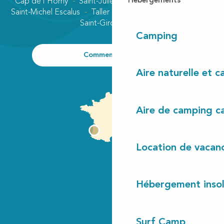
Hébergements
Cap de l'Homy
Saint-Julien-en-Born
Contis plage
Saint-Michel Escalus
Taller
Uza
Vielle-Saint-Girons
Saint-Girons plage
Camping
Comment venir ?
Aire naturelle et 
Aire de camping c
Location de vacan
Hébergement insol
Surf Camp