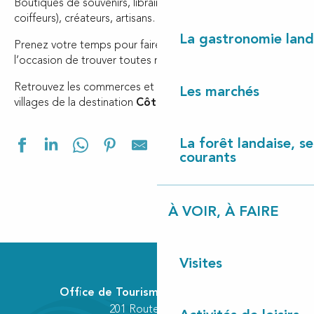
Boutiques de souvenirs, librairies, salons (beauté,
coiffeurs), créateurs, artisans…
La gastronomie land
Prenez votre temps pour faire du shopping, ce sera
l’occasion de trouver toutes nos
spécialités locales
!
Retrouvez les commerces et boutiques des différents
Les marchés
villages de la destination
Côte Landes Nature
.
Ajouter aux f
La forêt landaise, ses
courants
À VOIR, À FAIRE
Céline GM
Visites
Côté Basque
Epicerie5
Office de Tourisme Communautaire
Escale Beauté Institut
201 Route des Lacs
Gardenia