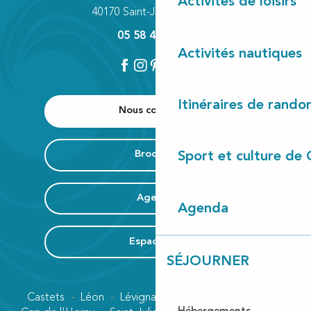
Activités de loisirs
Gayani : Yoga, Massages, Naturopathie
40170 Saint-Julien-en-Born
L'Armoire à conserves
05 58 42 89 80
La Maison des Paysans Landais
Activités nautiques
Landed Ceramics
Les Jeannette
Librairie Papeterie de Lit et Mixe
Librairie au camion
Itinéraires de rando
Nous contacter
Brochure
Sport et culture de 
Agenda
Agenda
Espace Pro
SÉJOURNER
Castets
Léon
Lévignacq
Linxe
Lit-et-Mixe