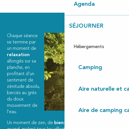
Agenda
SÉJOURNER
Chaque séance
se termine par
Hébergements
un moment de
relaxation
allongés sur sa
Camping
planche, en
profitant d’un
sentiment de
zénitude absolu,
Aire naturelle et 
bercés au grès
du doux
mouvement de
Aire de camping c
l’eau.
Un moment de zen, de
bien-être
et de bonne humeur