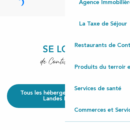
Agence Immobilièr
Côté Océan
Lire la suite
La Taxe de Séjour
Restaurants de Cont
SE LOGER
de Contis à Léon
Produits du terroir 
Hébergement insolite
Chambre d’hôtes
Hôtel
Services de santé
Tous les hébergements en Côte
Landes Nature
Lire la suite
Lire la suite
Lire la suite
Commerces et Servi