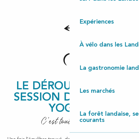
Expériences
À vélo dans les Land
La gastronomie land
LE DÉROULÉ D’UNE
Les marchés
SESSION DE PADDLE
YOGA ?
La forêt landaise, ses
C'est tout simple !
courants