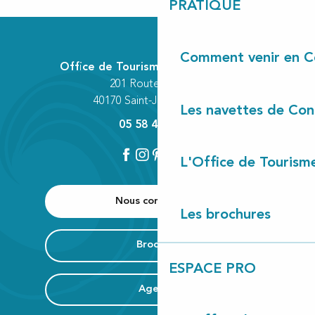
PRATIQUE
Comment venir en C
Office de Tourisme Communautaire
201 Route des Lacs
40170 Saint-Julien-en-Born
Les navettes de Con
05 58 42 89 80
L'Office de Tourism
Nous contacter
Les brochures
Brochure
ESPACE PRO
Agenda