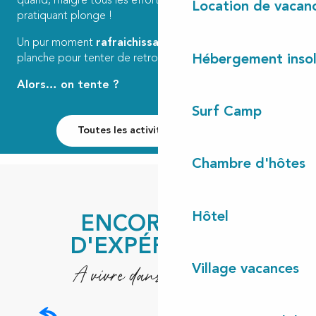
quand, malgré tous les efforts, l’équilibre s’envole et le
Location de vacan
pratiquant plonge !
Un pur moment
rafraichissant
avant de remonter sur la
Hébergement insol
planche pour tenter de retrouver calme et… équilibre.
Alors… on tente ?
Surf Camp
Toutes les activités nautiques !
Chambre d'hôtes
Hôtel
ENCORE PLUS
D'EXPÉRIENCES
A vivre dans les Landes
Village vacances
3 expériences incontournables en eaux
calmes