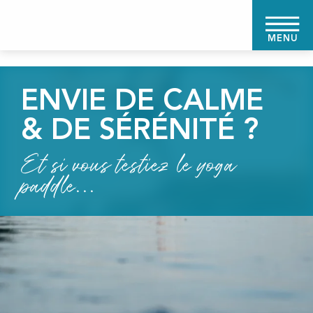
Aller
au
MENU
contenu
principal
ENVIE DE CALME
& DE SÉRÉNITÉ ?
Et si vous testiez le yoga
paddle...