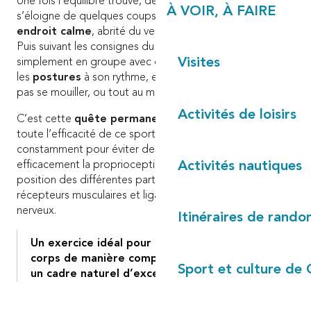
Une fois l’équilibre trouvé, debout sur le paddle, on
À VOIR, À FAIRE
s’éloigne de quelques coups de pagaie pour rejoindre un
endroit calme
, abrité du vent et du courant.
Puis suivant les consignes du professeur de yoga ou
Visites
simplement en groupe avec des amis initiés, on enchaîne
les
postures
à son rythme, en veillant simplement de ne
pas se mouiller, ou tout au moins pas trop souvent.
Activités de loisirs
C’est cette
quête permanente de l’équilibre
qui fait
toute l’efficacité de ce sport complet. En compensant
constamment pour éviter de tomber, on travaille
Activités nautiques
efficacement la proprioception, cette sensibilité de la
position des différentes parties du corps qui sollicite les
récepteurs musculaires et ligamentaires et les centres
nerveux.
Itinéraires de rando
Un exercice idéal pour renforcer tout le
corps de manière complète et profonde dans
Sport et culture de 
un cadre naturel d’exception.