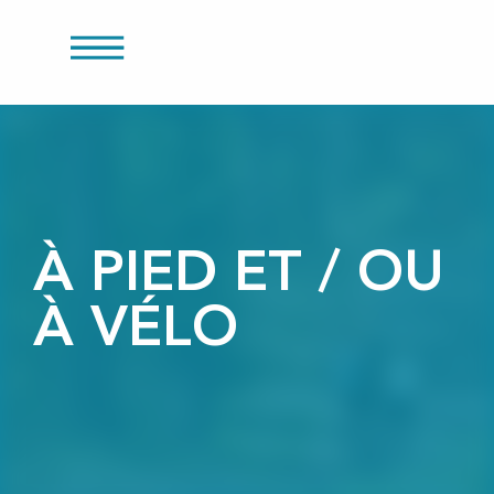
res
Aller
au
contenu
principal
s
À PIED ET / OU
À VÉLO